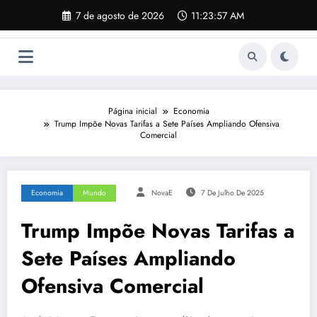
Pular
7 de agosto de 2026
11:23:58 AM
para
o
conteúdo
Página inicial
Economia
Trump Impõe Novas Tarifas a Sete Países Ampliando Ofensiva
Comercial
Economia
Mundo
NovaE
7 De Julho De 2025
Trump Impõe Novas Tarifas a
Sete Países Ampliando
Ofensiva Comercial