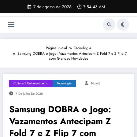
Pular
7 de agosto de 2026
7:54:44 AM
para
o
conteúdo
Página inicial
Tecnologia
Samsung DOBRA o Jogo: Vazamentos Antecipam Z Fold 7 e Z Flip 7
com Grandes Novidades
Cultura E Entretenimento
Tecnologia
NovaE
7 De Julho De 2025
Samsung DOBRA o Jogo:
Vazamentos Antecipam Z
Fold 7 e Z Flip 7 com