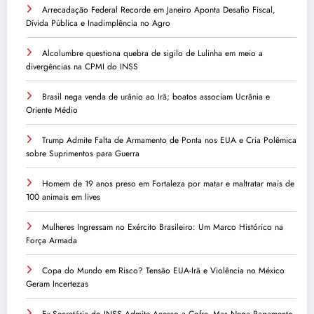
Arrecadação Federal Recorde em Janeiro Aponta Desafio Fiscal,
Dívida Pública e Inadimplência no Agro
Alcolumbre questiona quebra de sigilo de Lulinha em meio a
divergências na CPMI do INSS
Brasil nega venda de urânio ao Irã; boatos associam Ucrânia e
Oriente Médio
Trump Admite Falta de Armamento de Ponta nos EUA e Cria Polêmica
sobre Suprimentos para Guerra
Homem de 19 anos preso em Fortaleza por matar e maltratar mais de
100 animais em lives
Mulheres Ingressam no Exército Brasileiro: Um Marco Histórico na
Força Armada
Copa do Mundo em Risco? Tensão EUA-Irã e Violência no México
Geram Incertezas
Ex-Secretária do INSS Admite Acesso a Cofre, Mas Nega Pagamento