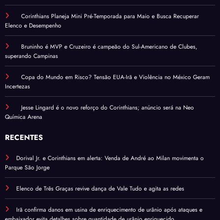
Corinthians Planeja Mini Pré-Temporada para Maio e Busca Recuperar
Elenco e Desempenho
Bruninho é MVP e Cruzeiro é campeão do Sul-Americano de Clubes,
superando Campinas
Copa do Mundo em Risco? Tensão EUA-Irã e Violência no México Geram
Incertezas
Jesse Lingard é o novo reforço do Corinthians; anúncio será na Neo
Química Arena
RECENTES
Dorival Jr. e Corinthians em alerta: Venda de André ao Milan movimenta o
Parque São Jorge
Elenco de Três Graças revive dança de Vale Tudo e agita as redes
Irã confirma danos em usina de enriquecimento de urânio após ataques e
embaixador evita detalhes sobre quantidade de urânio enriquecido