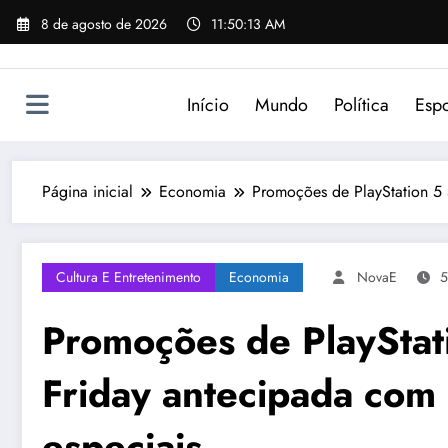
Pular
8 de agosto de 2026
11:50:13 AM
para
o
conteúdo
Início
Mundo
Política
Espo
Página inicial
Economia
Promoções de PlayStation 5 
Cultura E Entretenimento
Economia
NovaE
5
Promoções de PlayStati
Friday antecipada com
especiais