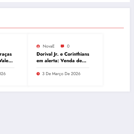
NovaE
0
raças
Dorival Jr. e Corinthians
Vale
em alerta: Venda de
redes
André ao Milan
movimenta o Parque
026
3 De Março De 2026
São Jorge