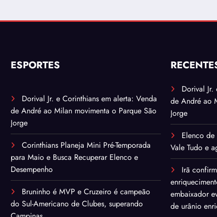
ESPORTES
RECENTE
Dorival Jr
Dorival Jr. e Corinthians em alerta: Venda
de André ao 
de André ao Milan movimenta o Parque São
Jorge
Jorge
Elenco de 
Corinthians Planeja Mini Pré-Temporada
Vale Tudo e ag
para Maio e Busca Recuperar Elenco e
Desempenho
Irã confir
enriqueciment
Bruninho é MVP e Cruzeiro é campeão
embaixador ev
do Sul-Americano de Clubes, superando
de urânio enr
Campinas