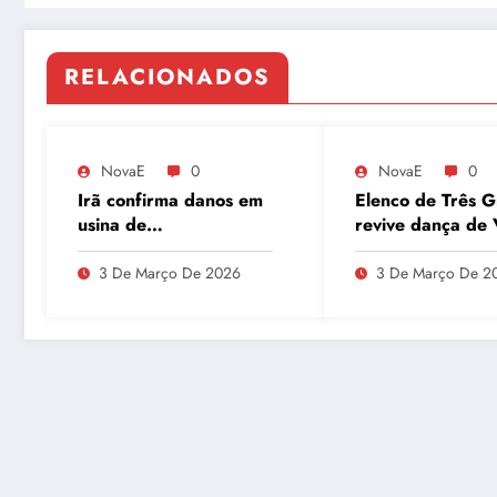
RELACIONADOS
NovaE
0
NovaE
0
Irã confirma danos em
Elenco de Três G
usina de
revive dança de 
enriquecimento de
Tudo e agita as 
urânio após ataques e
3 De Março De 2026
3 De Março De 2
embaixador evita
detalhes sobre
quantidade de urânio
enriquecido