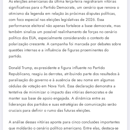
As eleições americanas da última terça-feira registraram vitórias
significativas para o Partido Democrata, um cenário que renova o
otimismo da legenda em relação às próximas disputas políticas,
com foco especial nas eleições legislativas de 2026. Essa
performance eleitoral não apenas fortalece a base democrata, mas
também sinaliza um possível realinhamento de forças no cenário
político dos EUA, especialmente considerando o contexto de
polarização crescente. A campanha foi marcada por debates sobre
questões internas e a influência de figuras proeminentes do
partido.
Donald Trump, ex-presidente e figura influente no Partido
Republicano, reagiu às derrotas, atribuindo parte dos resultados à
paralisação do governo e à ausência de seu nome em algumas
cédulas de votação em Nova York. Essa declaração demonstra a
tentativa de minimizar o impacto das vitórias democratas e de
manter sua base de apoio engajada. A dinâmica entre as
lideranças dos partidos e suas estratégias de comunicação serão
cruciais para definir o rumo das futuras eleições.
A análise dessas vitórias aponta para cinco conclusões importantes
que moldarão o cenário político americano. Entre elas, destaca-se