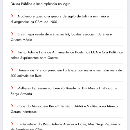
Dívida Pública e Inadimplência no Agro
Alcolumbre questiona quebra de sigilo de Lulinha em meio a
divergências na CPMI do INSS
Brasil nega venda de urânio ao Irã; boatos associam Ucrânia e
Oriente Médio
Trump Admite Falta de Armamento de Ponta nos EUA e Cria Polêmica
sobre Suprimentos para Guerra
Homem de 19 anos preso em Fortaleza por matar e maltratar mais de
100 animais em lives
Mulheres Ingressam no Exército Brasileiro: Um Marco Histórico na
Força Armada
Copa do Mundo em Risco? Tensão EUA-Irã e Violência no México
Geram Incertezas
Ex-Secretária do INSS Admite Acesso a Cofre, Mas Nega Pagamento
de Propinas em CPMI