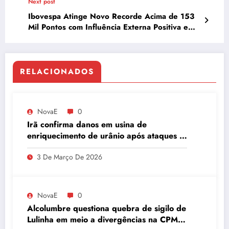
Next post
Ibovespa Atinge Novo Recorde Acima de 153
Mil Pontos com Influência Externa Positiva e
Foco no Copom
RELACIONADOS
NovaE
0
Irã confirma danos em usina de
enriquecimento de urânio após ataques e
embaixador evita detalhes sobre
3 De Março De 2026
quantidade de urânio enriquecido
NovaE
0
Alcolumbre questiona quebra de sigilo de
Lulinha em meio a divergências na CPMI