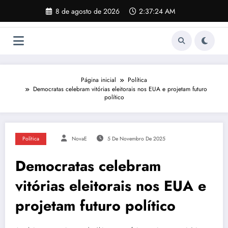
Pular
8 de agosto de 2026
2:37:24 AM
para
o
conteúdo
Página inicial
Política
Democratas celebram vitórias eleitorais nos EUA e projetam futuro
político
Política
NovaE
5 De Novembro De 2025
Democratas celebram
vitórias eleitorais nos EUA e
projetam futuro político