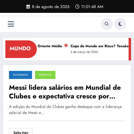
Pular
8 de agosto de 2026
11:01:48 AM
para
o
conteúdo
ssociam Ucrânia e Oriente Médio
Copa do Mundo em Risco? Tensão EUA-Irã 
MUNDO
3 de março de 2026
ECONOMIA
ESPORTES
14 de junho de 2025
Messi lidera salários em Mundial de
Clubes e expectativa cresce por
novo formato
A edição do Mundial de Clubes ganha destaque com a liderança
salarial de Messi e…
Saiba Mais