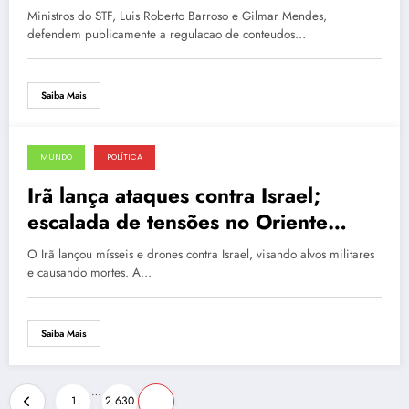
Brasil
Ministros do STF, Luis Roberto Barroso e Gilmar Mendes,
defendem publicamente a regulacao de conteudos…
Saiba Mais
MUNDO
POLÍTICA
14 de junho de 2025
Irã lança ataques contra Israel;
escalada de tensões no Oriente
Médio
O Irã lançou mísseis e drones contra Israel, visando alvos militares
e causando mortes. A…
Saiba Mais
Paginação
…
1
2.630
2.631