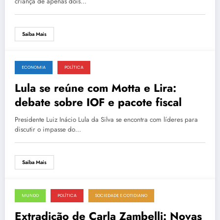
criança de apenas dois…
Saiba Mais
ECONOMIA
POLÍTICA
14 de junho de 2025
Lula se reúne com Motta e Lira:
debate sobre IOF e pacote fiscal
Presidente Luiz Inácio Lula da Silva se encontra com líderes para
discutir o impasse do…
Saiba Mais
MUNDO
POLÍTICA
SOCIEDADE E COTIDIANO
14 de junho de 2025
Extradição de Carla Zambelli: Novas