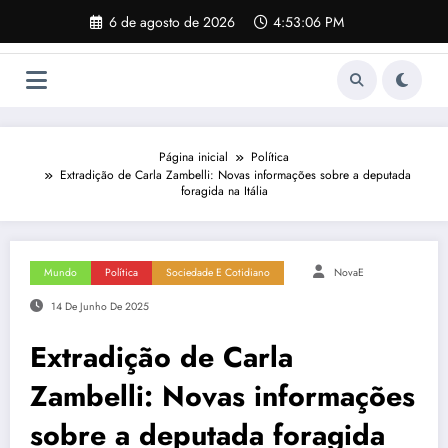
Pular
6 de agosto de 2026
4:53:07 PM
para
o
conteúdo
Página inicial
Política
Extradição de Carla Zambelli: Novas informações sobre a deputada
foragida na Itália
Mundo
Política
Sociedade E Cotidiano
NovaE
14 De Junho De 2025
Extradição de Carla
Zambelli: Novas informações
sobre a deputada foragida