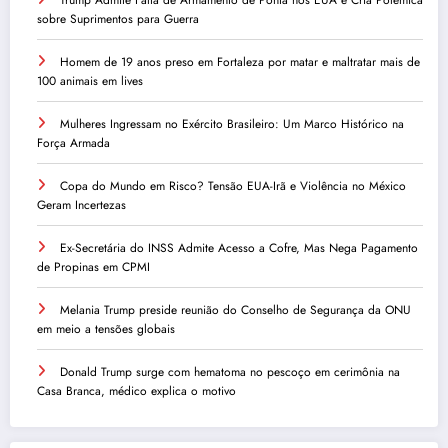
Trump Admite Falta de Armamento de Ponta nos EUA e Cria Polêmica
sobre Suprimentos para Guerra
Homem de 19 anos preso em Fortaleza por matar e maltratar mais de
100 animais em lives
Mulheres Ingressam no Exército Brasileiro: Um Marco Histórico na
Força Armada
Copa do Mundo em Risco? Tensão EUA-Irã e Violência no México
Geram Incertezas
Ex-Secretária do INSS Admite Acesso a Cofre, Mas Nega Pagamento
de Propinas em CPMI
Melania Trump preside reunião do Conselho de Segurança da ONU
em meio a tensões globais
Donald Trump surge com hematoma no pescoço em cerimônia na
Casa Branca, médico explica o motivo