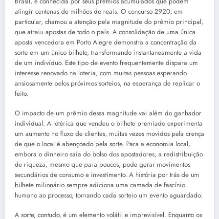
Brasil, é conhecida por seus prêmios acumulados que podem
atingir centenas de milhões de reais. O concurso 2920, em
particular, chamou a atenção pela magnitude do prêmio principal,
que atraiu apostas de todo o país. A consolidação de uma única
aposta vencedora em Porto Alegre demonstra a concentração da
sorte em um único bilhete, transformando instantaneamente a vida
de um indivíduo. Este tipo de evento frequentemente dispara um
interesse renovado na loteria, com muitas pessoas esperando
ansiosamente pelos próximos sorteios, na esperança de replicar o
feito.
O impacto de um prêmio dessa magnitude vai além do ganhador
individual. A lotérica que vendeu o bilhete premiado experimenta
um aumento no fluxo de clientes, muitas vezes movidos pela crença
de que o local é abençoado pela sorte. Para a economia local,
embora o dinheiro saia do bolso dos apostadores, a redistribuição
de riqueza, mesmo que para poucos, pode gerar movimentos
secundários de consumo e investimento. A história por trás de um
bilhete milionário sempre adiciona uma camada de fascínio
humano ao processo, tornando cada sorteio um evento aguardado.
A sorte, contudo, é um elemento volátil e imprevisível. Enquanto os