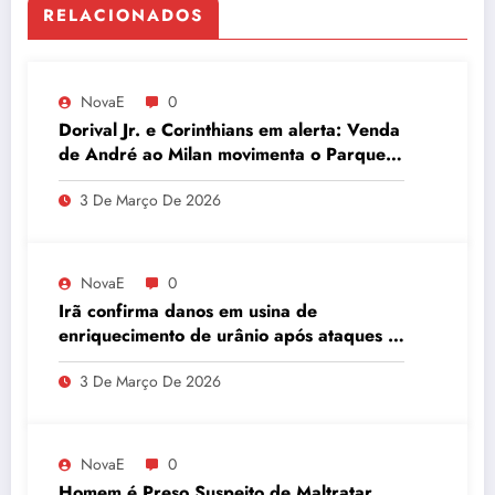
RELACIONADOS
NovaE
0
Dorival Jr. e Corinthians em alerta: Venda
de André ao Milan movimenta o Parque
São Jorge
3 De Março De 2026
NovaE
0
Irã confirma danos em usina de
enriquecimento de urânio após ataques e
embaixador evita detalhes sobre
3 De Março De 2026
quantidade de urânio enriquecido
NovaE
0
Homem é Preso Suspeito de Maltratar