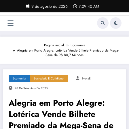
Pular
9 de agosto de 2026
7:09:41 AM
para
o
conteúdo
Página inicial
Economia
Alegria em Porto Alegre: Lotérica Vende Bilhete Premiado da Mega-
Sena de R$ 80,7 Milhões
Economia
Sociedade E Cotidiano
NovaE
28 De Setembro De 2025
Alegria em Porto Alegre:
Lotérica Vende Bilhete
Premiado da Mega-Sena de