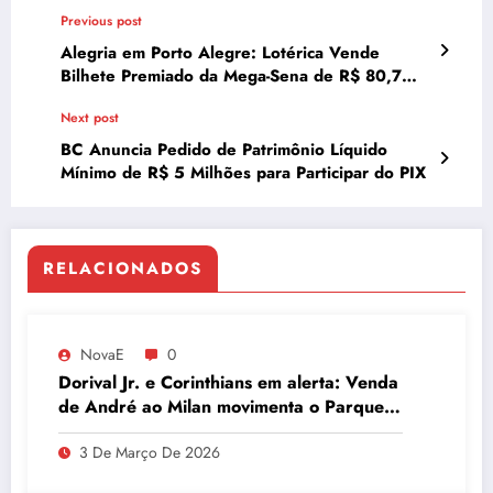
Previous post
Alegria em Porto Alegre: Lotérica Vende
Bilhete Premiado da Mega-Sena de R$ 80,7
Milhões
Next post
BC Anuncia Pedido de Patrimônio Líquido
Mínimo de R$ 5 Milhões para Participar do PIX
RELACIONADOS
NovaE
0
Dorival Jr. e Corinthians em alerta: Venda
de André ao Milan movimenta o Parque
São Jorge
3 De Março De 2026