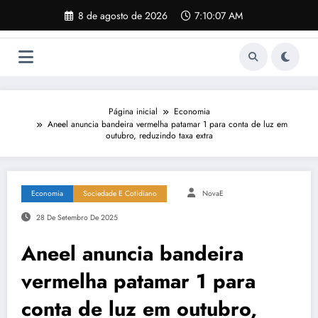
Pular
8 de agosto de 2026
7:10:08 AM
para
o
conteúdo
Página inicial
Economia
Aneel anuncia bandeira vermelha patamar 1 para conta de luz em
outubro, reduzindo taxa extra
Economia
Sociedade E Cotidiano
NovaE
28 De Setembro De 2025
Aneel anuncia bandeira
vermelha patamar 1 para
conta de luz em outubro,