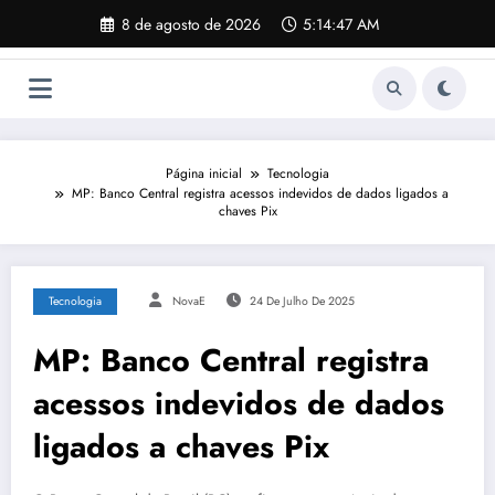
Pular
8 de agosto de 2026
5:14:48 AM
para
o
conteúdo
Página inicial
Tecnologia
MP: Banco Central registra acessos indevidos de dados ligados a
chaves Pix
Tecnologia
NovaE
24 De Julho De 2025
MP: Banco Central registra
acessos indevidos de dados
ligados a chaves Pix