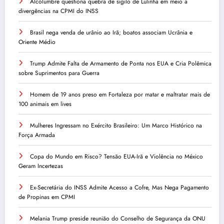
Alcolumbre questiona quebra de sigilo de Lulinha em meio a
divergências na CPMI do INSS
Brasil nega venda de urânio ao Irã; boatos associam Ucrânia e
Oriente Médio
Trump Admite Falta de Armamento de Ponta nos EUA e Cria Polêmica
sobre Suprimentos para Guerra
Homem de 19 anos preso em Fortaleza por matar e maltratar mais de
100 animais em lives
Mulheres Ingressam no Exército Brasileiro: Um Marco Histórico na
Força Armada
Copa do Mundo em Risco? Tensão EUA-Irã e Violência no México
Geram Incertezas
Ex-Secretária do INSS Admite Acesso a Cofre, Mas Nega Pagamento
de Propinas em CPMI
Melania Trump preside reunião do Conselho de Segurança da ONU