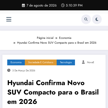
Pular
7 de agosto de 2026
5:10:40 PM
para
o
conteúdo
Página inicial
Economia
Hyundai Confirma Novo SUV Compacto para o Brasil em 2026
Economia
Sociedade E Cotidiano
Tecnologia
NovaE
3 De Março De 2026
Hyundai Confirma Novo
SUV Compacto para o Brasil
em 2026