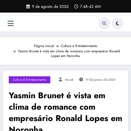
Pular
9 de agosto de 2026
7:48:43 AM
para
o
conteúdo
Página inicial
Cultura e Entretenimento
Yasmin Brunet é vista em clima de romance com empresário Ronald
Lopes em Noronha
Cultura E Entretenimento
NovaE
19 De Janeiro De 2026
Yasmin Brunet é vista em
clima de romance com
empresário Ronald Lopes em
Noronha