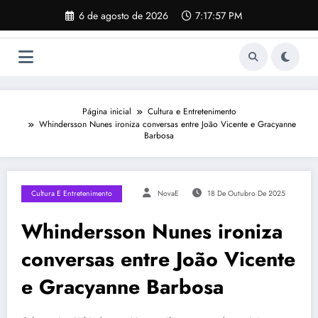
Pular
6 de agosto de 2026
7:17:58 PM
para
o
conteúdo
Página inicial
Cultura e Entretenimento
Whindersson Nunes ironiza conversas entre João Vicente e Gracyanne
Barbosa
Cultura E Entretenimento
NovaE
18 De Outubro De 2025
Whindersson Nunes ironiza
conversas entre João Vicente
e Gracyanne Barbosa