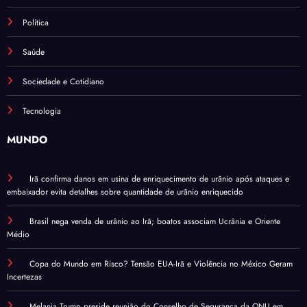
Política
Saúde
Sociedade e Cotidiano
Tecnologia
MUNDO
Irã confirma danos em usina de enriquecimento de urânio após ataques e
embaixador evita detalhes sobre quantidade de urânio enriquecido
Brasil nega venda de urânio ao Irã; boatos associam Ucrânia e Oriente
Médio
Copa do Mundo em Risco? Tensão EUA-Irã e Violência no México Geram
Incertezas
Melania Trump preside reunião do Conselho de Segurança da ONU em