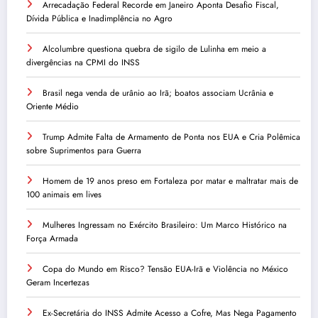
Arrecadação Federal Recorde em Janeiro Aponta Desafio Fiscal,
Dívida Pública e Inadimplência no Agro
Alcolumbre questiona quebra de sigilo de Lulinha em meio a
divergências na CPMI do INSS
Brasil nega venda de urânio ao Irã; boatos associam Ucrânia e
Oriente Médio
Trump Admite Falta de Armamento de Ponta nos EUA e Cria Polêmica
sobre Suprimentos para Guerra
Homem de 19 anos preso em Fortaleza por matar e maltratar mais de
100 animais em lives
Mulheres Ingressam no Exército Brasileiro: Um Marco Histórico na
Força Armada
Copa do Mundo em Risco? Tensão EUA-Irã e Violência no México
Geram Incertezas
Ex-Secretária do INSS Admite Acesso a Cofre, Mas Nega Pagamento