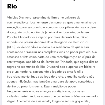
Rio
Vinicius Drumond, proeminente figura no universo da
contravenção carioca, emerge das sombras após uma tentativa de
execução para se consolidar como um dos pilares da nova ordem
do jogo do bicho no Rio de Janeiro. A emboscada, onde seu
Porsche blindado foi alvejado por mais de trinta tiros, não o
impediu de prestar depoimento à Delegacia de Homicídios
(DHC), evidenciando a audácia e a resiliência de quem está
acostumado a transitar nas complexas teias do poder paralelo. Sua
ascensão é vista como parte de uma reconfiguração na cúpula da
contravenção, apelidada de Santíssima Trindade, que agora dita as
regras no submundo do Rio. Drumond não é apenas um bicheiro;
ele é um herdeiro, carregando o legado de uma família
tradicionalmente ligada ao jogo do bicho, o que lhe confere não
apenas influência, mas também uma base de apoio consolidada
dentro do próprio sistema. Essa transição de poder
frequentemente envolve alianças estratégicas e, por vezes,
violentas, redefinindo os nomes que controlam bilhões no mercado
ilegal. A tentativa de assassinato, longe de ser um golpe fatal,