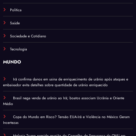
Política
Saúde
Sociedade e Cotidiano
Tecnologia
MUNDO
Irã confirma danos em usina de enriquecimento de urânio após ataques e
embaixador evita detalhes sobre quantidade de urânio enriquecido
Brasil nega venda de urânio ao Irã; boatos associam Ucrânia e Oriente
Médio
Copa do Mundo em Risco? Tensão EUA-Irã e Violência no México Geram
Incertezas
Melania Trump preside reunião do Conselho de Segurança da ONU em