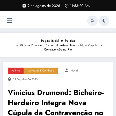
Pular
9 de agosto de 2026
11:53:21 AM
para
o
conteúdo
Página inicial
Política
Vinicius Drumond: Bicheiro-Herdeiro Integra Nova Cúpula da
Contravenção no Rio
Política
Sociedade E Cotidiano
NovaE
12 De Julho De 2025
Vinicius Drumond: Bicheiro-
Herdeiro Integra Nova
Cúpula da Contravenção no