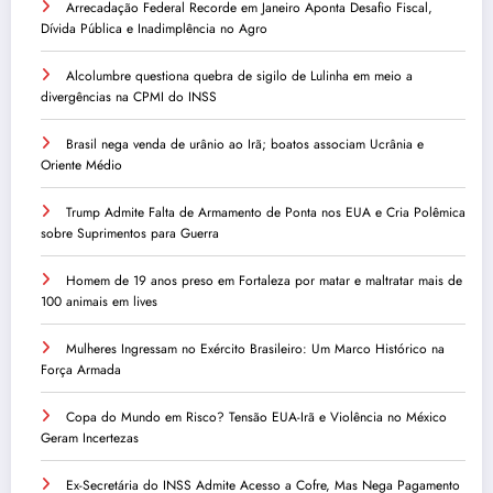
Arrecadação Federal Recorde em Janeiro Aponta Desafio Fiscal,
Dívida Pública e Inadimplência no Agro
Alcolumbre questiona quebra de sigilo de Lulinha em meio a
divergências na CPMI do INSS
Brasil nega venda de urânio ao Irã; boatos associam Ucrânia e
Oriente Médio
Trump Admite Falta de Armamento de Ponta nos EUA e Cria Polêmica
sobre Suprimentos para Guerra
Homem de 19 anos preso em Fortaleza por matar e maltratar mais de
100 animais em lives
Mulheres Ingressam no Exército Brasileiro: Um Marco Histórico na
Força Armada
Copa do Mundo em Risco? Tensão EUA-Irã e Violência no México
Geram Incertezas
Ex-Secretária do INSS Admite Acesso a Cofre, Mas Nega Pagamento