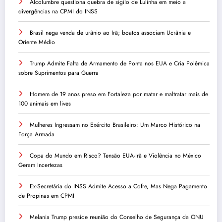
Alcolumbre questiona quebra de sigilo de Lulinha em meio a
divergências na CPMI do INSS
Brasil nega venda de urânio ao Irã; boatos associam Ucrânia e
Oriente Médio
Trump Admite Falta de Armamento de Ponta nos EUA e Cria Polêmica
sobre Suprimentos para Guerra
Homem de 19 anos preso em Fortaleza por matar e maltratar mais de
100 animais em lives
Mulheres Ingressam no Exército Brasileiro: Um Marco Histórico na
Força Armada
Copa do Mundo em Risco? Tensão EUA-Irã e Violência no México
Geram Incertezas
Ex-Secretária do INSS Admite Acesso a Cofre, Mas Nega Pagamento
de Propinas em CPMI
Melania Trump preside reunião do Conselho de Segurança da ONU