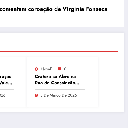
a comentam coroação de Virginia Fonseca
NovaE
0
raças
Cratera se Abre na
Vale
Rua da Consolação
redes
Após Explosão em São
Paulo
026
3 De Março De 2026