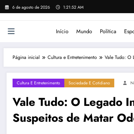
Pular
6 de agosto de 2026
1:21:52 AM
para
o
conteúdo
Início
Mundo
Política
Espo
Página inicial
Cultura e Entretenimento
Vale Tudo: O 
Cultura E Entretenimento
Sociedade E Cotidiano
N
Vale Tudo: O Legado In
Suspeitos de Matar Od