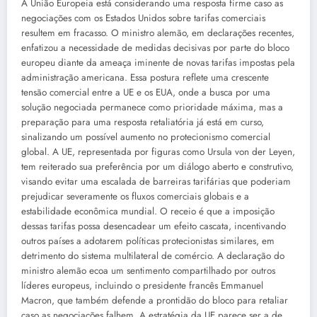
A União Europeia está considerando uma resposta firme caso as
negociações com os Estados Unidos sobre tarifas comerciais
resultem em fracasso. O ministro alemão, em declarações recentes,
enfatizou a necessidade de medidas decisivas por parte do bloco
europeu diante da ameaça iminente de novas tarifas impostas pela
administração americana. Essa postura reflete uma crescente
tensão comercial entre a UE e os EUA, onde a busca por uma
solução negociada permanece como prioridade máxima, mas a
preparação para uma resposta retaliatória já está em curso,
sinalizando um possível aumento no protecionismo comercial
global. A UE, representada por figuras como Ursula von der Leyen,
tem reiterado sua preferência por um diálogo aberto e construtivo,
visando evitar uma escalada de barreiras tarifárias que poderiam
prejudicar severamente os fluxos comerciais globais e a
estabilidade econômica mundial. O receio é que a imposição
dessas tarifas possa desencadear um efeito cascata, incentivando
outros países a adotarem políticas protecionistas similares, em
detrimento do sistema multilateral de comércio. A declaração do
ministro alemão ecoa um sentimento compartilhado por outros
líderes europeus, incluindo o presidente francês Emmanuel
Macron, que também defende a prontidão do bloco para retaliar
caso as negociações falhem. A estratégia da UE parece ser a de