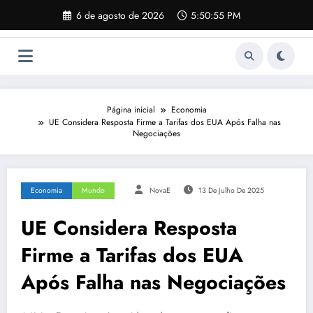
Pular
6 de agosto de 2026
5:50:56 PM
para
o
conteúdo
Página inicial
Economia
UE Considera Resposta Firme a Tarifas dos EUA Após Falha nas
Negociações
Economia
Mundo
NovaE
13 De Julho De 2025
UE Considera Resposta
Firme a Tarifas dos EUA
Após Falha nas Negociações