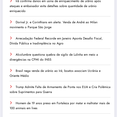
Irã confirma danos em usina de enriquecimento de urânio após
ataques e embaixador evita detalhes sobre quantidade de urânio
enriquecido
Dorival Jr. e Corinthians em alerta: Venda de André ao Milan
movimenta o Parque São Jorge
Arrecadação Federal Recorde em Janeiro Aponta Desafio Fiscal,
Dívida Pública e Inadimplência no Agro
Alcolumbre questiona quebra de sigilo de Lulinha em meio a
divergências na CPMI do INSS
Brasil nega venda de urânio ao Irã; boatos associam Ucrânia e
Oriente Médio
Trump Admite Falta de Armamento de Ponta nos EUA e Cria Polêmica
sobre Suprimentos para Guerra
Homem de 19 anos preso em Fortaleza por matar e maltratar mais de
100 animais em lives