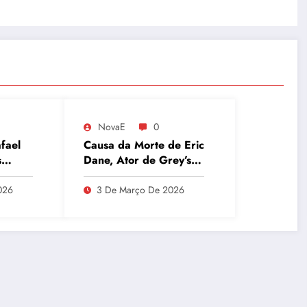
NovaE
0
fael
Causa da Morte de Eric
s
Dane, Ator de Grey’s
apo de
Anatomy, Revelada:
T
Esclerose Lateral
026
3 De Março De 2026
Amiotrófica