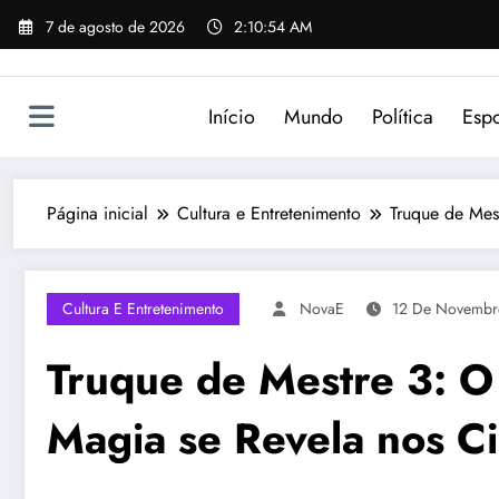
Pular
7 de agosto de 2026
2:10:54 AM
para
o
conteúdo
Início
Mundo
Política
Espo
Página inicial
Cultura e Entretenimento
Truque de Mes
Cultura E Entretenimento
NovaE
12 De Novembr
Truque de Mestre 3: O
Magia se Revela nos C