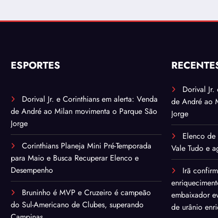
ESPORTES
RECENTE
Dorival Jr
Dorival Jr. e Corinthians em alerta: Venda
de André ao 
de André ao Milan movimenta o Parque São
Jorge
Jorge
Elenco de 
Corinthians Planeja Mini Pré-Temporada
Vale Tudo e ag
para Maio e Busca Recuperar Elenco e
Desempenho
Irã confir
enriqueciment
Bruninho é MVP e Cruzeiro é campeão
embaixador ev
do Sul-Americano de Clubes, superando
de urânio enr
Campinas