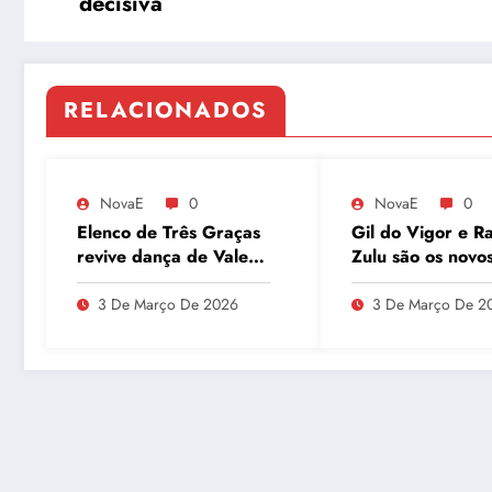
decisiva
RELACIONADOS
NovaE
0
NovaE
0
Elenco de Três Graças
Gil do Vigor e Ra
revive dança de Vale
Zulu são os novo
Tudo e agita as redes
integrantes do P
Segunda no GN
3 De Março De 2026
3 De Março De 2