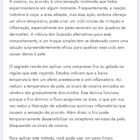
A coceira, ou prurido, é uma sensação incômoda que todos
experimentamos em algum momento. Frequentemente, a reação
instintiva é coçar a área afetada, mas essa ação, embora ofereça
um alívio temporário, pode criar um ciclo vicioso de irritação e
inflamação, especialmente em peles sensíveis ou em quadros de
dermatites. A ciência tem buscado alternativas para esse
comportamento, e um truque simples tem se destacado como uma
solução surpreendentemente eficaz para quebrar esse ciclo sem
causar danos à pele.
O segredo reside em aplicar uma compressa fria ou gelada na
região que está coçando. Estudos indicam que a baixa
temperatura tem um efeito anestesiante e anti-inflamatório. Ao
reduzir a temperatura da pele, os sinais de coceira enviados ao
cérebro são gradualmente diminuídos. Essa técnica funciona
porque o frio diminui o fluxo sanguíneo na área, o que por sua
vez reduz a liberação de substâncias químicas inflamatórias que
causam a sensação de prurido. Além disso, o frio pode
temporariamente dessensibilizar os receptores nervosos da pele,
bloqueando os sinais de coceira.
Para aplicar este método, você pode usar um pano limpo