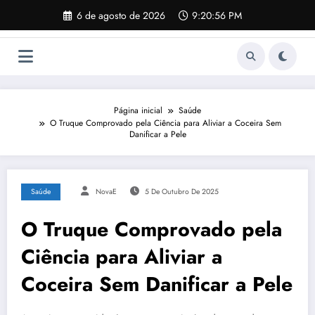
Pular
6 de agosto de 2026
9:20:57 PM
para
o
conteúdo
Página inicial
Saúde
O Truque Comprovado pela Ciência para Aliviar a Coceira Sem
Danificar a Pele
Saúde
NovaE
5 De Outubro De 2025
O Truque Comprovado pela
Ciência para Aliviar a
Coceira Sem Danificar a Pele