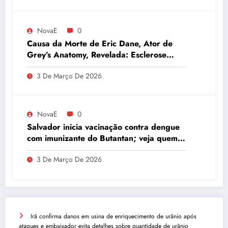
NovaE
0
Causa da Morte de Eric Dane, Ator de
Grey’s Anatomy, Revelada: Esclerose
Lateral Amiotrófica
3 De Março De 2026
NovaE
0
Salvador inicia vacinação contra dengue
com imunizante do Butantan; veja quem
pode se vacinar
3 De Março De 2026
Irã confirma danos em usina de enriquecimento de urânio após
ataques e embaixador evita detalhes sobre quantidade de urânio