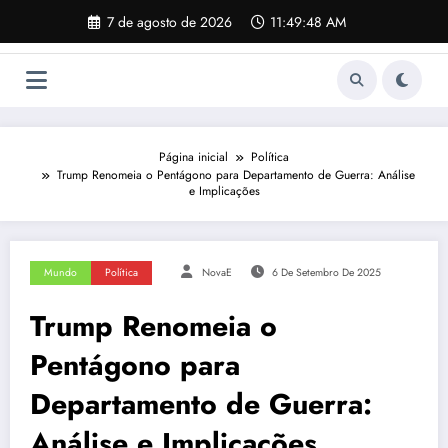
Pular
7 de agosto de 2026
11:49:49 AM
para
o
conteúdo
Página inicial
Política
Trump Renomeia o Pentágono para Departamento de Guerra: Análise
e Implicações
Mundo
Política
NovaE
6 De Setembro De 2025
Trump Renomeia o
Pentágono para
Departamento de Guerra:
Análise e Implicações