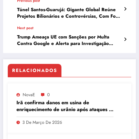
Previous post
Túnel Santos-Guarujá: Gigante Global Reúne
Projetos Bilionários e Controvérsias, Com Foco
em Parceria Política e Inovação de Engenharia
Next post
Trump Ameaça UE com Sanções por Multa
Contra Google e Alerta para Investigação
Comercial
RELACIONADOS
NovaE
0
Irã confirma danos em usina de
enriquecimento de urânio após ataques e
embaixador evita detalhes sobre
3 De Março De 2026
quantidade de urânio enriquecido