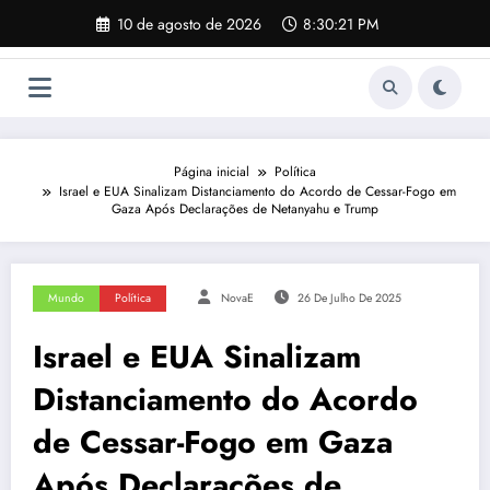
Pular
10 de agosto de 2026
8:30:22 PM
para
o
conteúdo
Página inicial
Política
Israel e EUA Sinalizam Distanciamento do Acordo de Cessar-Fogo em
Gaza Após Declarações de Netanyahu e Trump
Mundo
Política
NovaE
26 De Julho De 2025
Israel e EUA Sinalizam
Distanciamento do Acordo
de Cessar-Fogo em Gaza
Após Declarações de