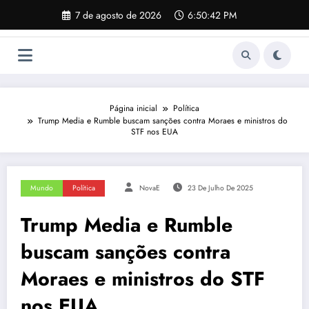
Pular
7 de agosto de 2026
6:50:43 PM
para
o
conteúdo
Página inicial
Política
Trump Media e Rumble buscam sanções contra Moraes e ministros do
STF nos EUA
Mundo
Política
NovaE
23 De Julho De 2025
Trump Media e Rumble
buscam sanções contra
Moraes e ministros do STF
nos EUA