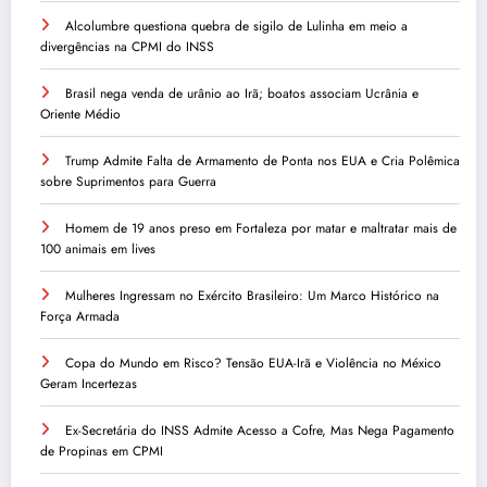
Alcolumbre questiona quebra de sigilo de Lulinha em meio a
divergências na CPMI do INSS
Brasil nega venda de urânio ao Irã; boatos associam Ucrânia e
Oriente Médio
Trump Admite Falta de Armamento de Ponta nos EUA e Cria Polêmica
sobre Suprimentos para Guerra
Homem de 19 anos preso em Fortaleza por matar e maltratar mais de
100 animais em lives
Mulheres Ingressam no Exército Brasileiro: Um Marco Histórico na
Força Armada
Copa do Mundo em Risco? Tensão EUA-Irã e Violência no México
Geram Incertezas
Ex-Secretária do INSS Admite Acesso a Cofre, Mas Nega Pagamento
de Propinas em CPMI