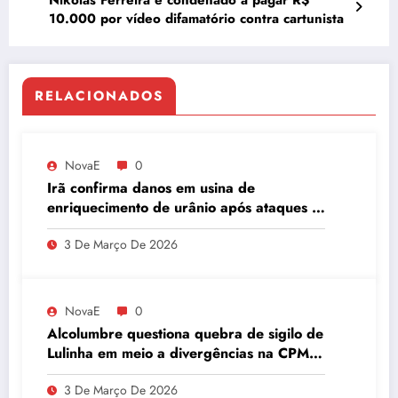
10.000 por vídeo difamatório contra cartunista
RELACIONADOS
NovaE
0
Irã confirma danos em usina de
enriquecimento de urânio após ataques e
embaixador evita detalhes sobre
3 De Março De 2026
quantidade de urânio enriquecido
NovaE
0
Alcolumbre questiona quebra de sigilo de
Lulinha em meio a divergências na CPMI
do INSS
3 De Março De 2026