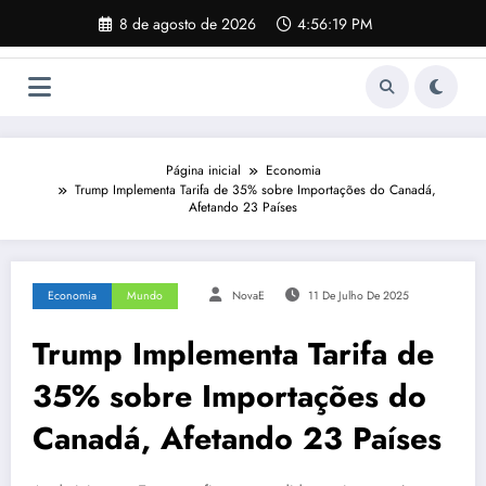
Pular
8 de agosto de 2026
4:56:20 PM
para
o
conteúdo
Página inicial
Economia
Trump Implementa Tarifa de 35% sobre Importações do Canadá,
Afetando 23 Países
Economia
Mundo
NovaE
11 De Julho De 2025
Trump Implementa Tarifa de
35% sobre Importações do
Canadá, Afetando 23 Países