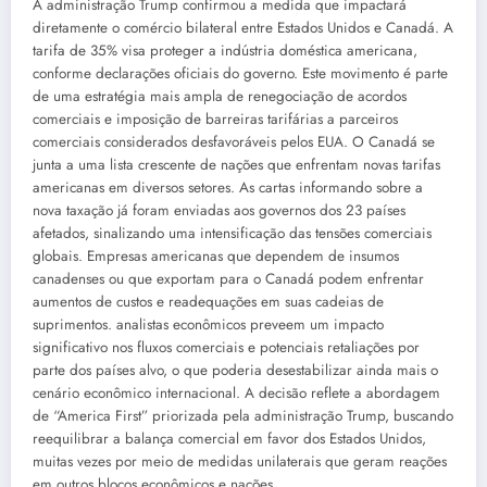
A administração Trump confirmou a medida que impactará
diretamente o comércio bilateral entre Estados Unidos e Canadá. A
tarifa de 35% visa proteger a indústria doméstica americana,
conforme declarações oficiais do governo. Este movimento é parte
de uma estratégia mais ampla de renegociação de acordos
comerciais e imposição de barreiras tarifárias a parceiros
comerciais considerados desfavoráveis pelos EUA. O Canadá se
junta a uma lista crescente de nações que enfrentam novas tarifas
americanas em diversos setores. As cartas informando sobre a
nova taxação já foram enviadas aos governos dos 23 países
afetados, sinalizando uma intensificação das tensões comerciais
globais. Empresas americanas que dependem de insumos
canadenses ou que exportam para o Canadá podem enfrentar
aumentos de custos e readequações em suas cadeias de
suprimentos. analistas econômicos preveem um impacto
significativo nos fluxos comerciais e potenciais retaliações por
parte dos países alvo, o que poderia desestabilizar ainda mais o
cenário econômico internacional. A decisão reflete a abordagem
de “America First” priorizada pela administração Trump, buscando
reequilibrar a balança comercial em favor dos Estados Unidos,
muitas vezes por meio de medidas unilaterais que geram reações
em outros blocos econômicos e nações.