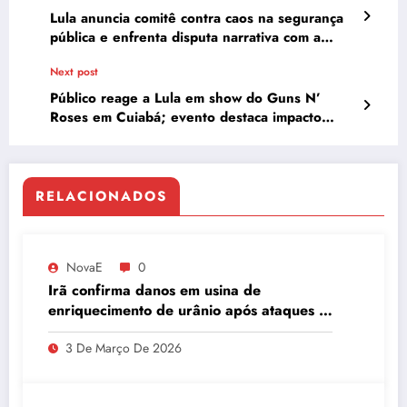
Lula anuncia comitê contra caos na segurança
pública e enfrenta disputa narrativa com a
direita
Next post
Público reage a Lula em show do Guns N’
Roses em Cuiabá; evento destaca impacto
cultural
RELACIONADOS
NovaE
0
Irã confirma danos em usina de
enriquecimento de urânio após ataques e
embaixador evita detalhes sobre
3 De Março De 2026
quantidade de urânio enriquecido