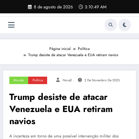
Pular
8 de agosto de 2026
3:10:50 AM
para
o
conteúdo
Página inicial
Política
Trump desiste de atacar Venezuela e EUA retiram navios
Mundo
Política
NovaE
2 De Novembro De 2025
Trump desiste de atacar
Venezuela e EUA retiram
navios
A incerteza em torno de uma possível intervenção militar dos