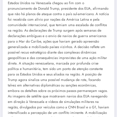
Estados Unidos na Venezuela chegou ao fim com o
pronunciamento de Donald Trump, presidente dos EUA, afirmando
que não há planos de ataque contra o país sul-americano. A notícia
foi recebida com alívio por nações da América Latina e pela
comunidade internacional, que temiam uma escalada de conflitos
na região. As declarações de Trump surgem após semanas de
declarações ambíguas e o envio de navios de guerra americanos
para o Mar do Caribe, ações que haviam gerado apreensão
generalizada e mobilizado países vizinhos. A decisão reflete um
possível recuo estratégico diante das complexas dinâmicas
geopolíticas e das consequências imprevistas de uma ação militar
direta. A situação venezuelana, marcada por profunda crise
política e humanitária, tem sido um ponto de atenção constante
para os Estados Unidos e seus aliados na região. A posição de
Trump agora sinaliza uma possível mudança de rota, focando
talvez em alternativas diplomáticas ou sanções econômicas,
embora os detalhes sobre os próximos passos permaneçam vagos.
As imagens de satélite que mostravam navios dos EUA navegando
em direção à Venezuela e vídeos de simulações militares na
região, divulgados por veículos como a CNN Brasil e o G1, haviam
intensificado a percepção de um conflito iminente. A mobilização