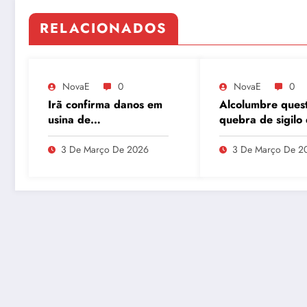
RELACIONADOS
NovaE
0
NovaE
0
Irã confirma danos em
Alcolumbre ques
usina de
quebra de sigilo
enriquecimento de
Lulinha em meio 
urânio após ataques e
divergências na
3 De Março De 2026
3 De Março De 2
embaixador evita
do INSS
detalhes sobre
quantidade de urânio
enriquecido