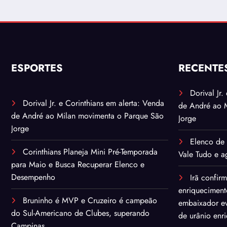
ESPORTES
RECENTE
Dorival Jr
Dorival Jr. e Corinthians em alerta: Venda
de André ao 
de André ao Milan movimenta o Parque São
Jorge
Jorge
Elenco de 
Corinthians Planeja Mini Pré-Temporada
Vale Tudo e ag
para Maio e Busca Recuperar Elenco e
Desempenho
Irã confir
enriqueciment
Bruninho é MVP e Cruzeiro é campeão
embaixador ev
do Sul-Americano de Clubes, superando
de urânio enr
Campinas