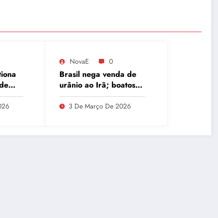
NovaE
0
tiona
Brasil nega venda de
 de
urânio ao Irã; boatos
a
associam Ucrânia e
 CPMI
Oriente Médio
026
3 De Março De 2026