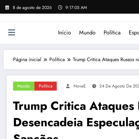
Pular
8 de agosto de 2026
9:17:05 AM
para
o
conteúdo
Início
Mundo
Política
Espo
Página inicial
Política
Trump Critica Ataques Russos 
Mundo
Política
NovaE
24 De Agosto De 20
Trump Critica Ataques 
Desencadeia Especulaç
Sanções