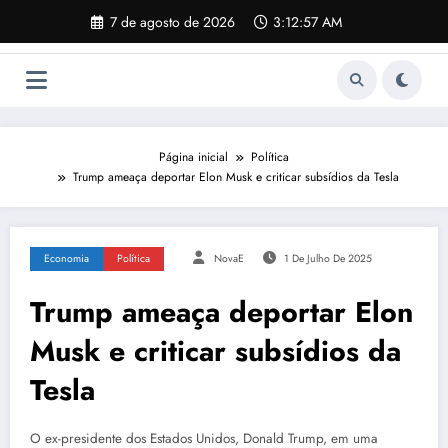
Pular
7 de agosto de 2026
3:12:57 AM
para
o
conteúdo
Página inicial
Política
Trump ameaça deportar Elon Musk e criticar subsídios da Tesla
Economia
Política
NovaE
1 De Julho De 2025
Trump ameaça deportar Elon
Musk e criticar subsídios da
Tesla
O ex-presidente dos Estados Unidos, Donald Trump, em uma