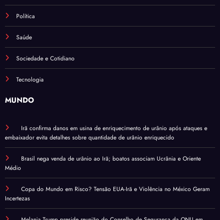
Política
Saúde
Sociedade e Cotidiano
Tecnologia
MUNDO
Irã confirma danos em usina de enriquecimento de urânio após ataques e
embaixador evita detalhes sobre quantidade de urânio enriquecido
Brasil nega venda de urânio ao Irã; boatos associam Ucrânia e Oriente
Médio
Copa do Mundo em Risco? Tensão EUA-Irã e Violência no México Geram
Incertezas
Melania Trump preside reunião do Conselho de Segurança da ONU em