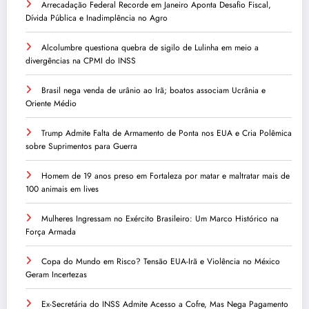
Arrecadação Federal Recorde em Janeiro Aponta Desafio Fiscal,
Dívida Pública e Inadimplência no Agro
Alcolumbre questiona quebra de sigilo de Lulinha em meio a
divergências na CPMI do INSS
Brasil nega venda de urânio ao Irã; boatos associam Ucrânia e
Oriente Médio
Trump Admite Falta de Armamento de Ponta nos EUA e Cria Polêmica
sobre Suprimentos para Guerra
Homem de 19 anos preso em Fortaleza por matar e maltratar mais de
100 animais em lives
Mulheres Ingressam no Exército Brasileiro: Um Marco Histórico na
Força Armada
Copa do Mundo em Risco? Tensão EUA-Irã e Violência no México
Geram Incertezas
Ex-Secretária do INSS Admite Acesso a Cofre, Mas Nega Pagamento