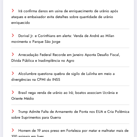
Irã confirma danos em usina de enriquecimento de urânio após
ataques e embaixador evita detalhes sobre quantidade de urânio
enriquecido
Dorival Jr. e Corinthians em alerta: Venda de André ao Milan
movimenta o Parque São Jorge
Arrecadação Federal Recorde em Janeiro Aponta Desafio Fiscal,
Dívida Pública e Inadimplência no Agro
Alcolumbre questiona quebra de sigilo de Lulinha em meio a
divergências na CPMI do INSS
Brasil nega venda de urânio ao Irã; boatos associam Ucrânia e
Oriente Médio
Trump Admite Falta de Armamento de Ponta nos EUA e Cria Polêmica
sobre Suprimentos para Guerra
Homem de 19 anos preso em Fortaleza por matar e maltratar mais de
100 animais em lives