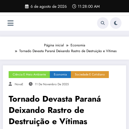
Pular
6 de agosto de 2026
11:28:01 AM
para
o
conteúdo
Página inicial
Economia
Tornado Devasta Paraná Deixando Rastro de Destruição e Vítimas
Ciência E Meio Ambiente
Economia
Sociedade E Cotidiano
NovaE
11 De Novembro De 2025
Tornado Devasta Paraná
Deixando Rastro de
Destruição e Vítimas