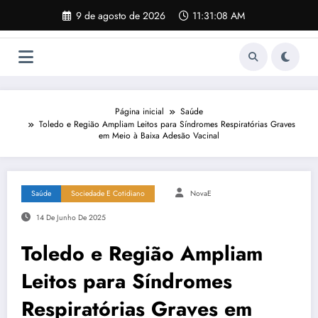
Pular
9 de agosto de 2026
11:31:09 AM
para
o
conteúdo
Página inicial
Saúde
Toledo e Região Ampliam Leitos para Síndromes Respiratórias Graves
em Meio à Baixa Adesão Vacinal
Saúde
Sociedade E Cotidiano
NovaE
14 De Junho De 2025
Toledo e Região Ampliam
Leitos para Síndromes
Respiratórias Graves em