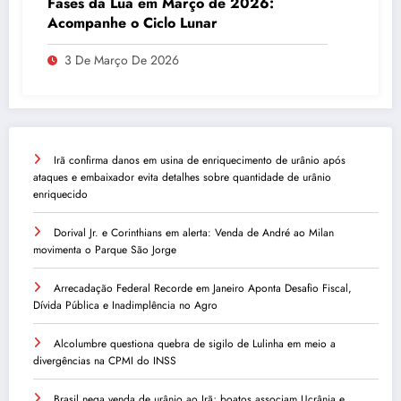
Fases da Lua em Março de 2026:
Acompanhe o Ciclo Lunar
3 De Março De 2026
Irã confirma danos em usina de enriquecimento de urânio após
ataques e embaixador evita detalhes sobre quantidade de urânio
enriquecido
Dorival Jr. e Corinthians em alerta: Venda de André ao Milan
movimenta o Parque São Jorge
Arrecadação Federal Recorde em Janeiro Aponta Desafio Fiscal,
Dívida Pública e Inadimplência no Agro
Alcolumbre questiona quebra de sigilo de Lulinha em meio a
divergências na CPMI do INSS
Brasil nega venda de urânio ao Irã; boatos associam Ucrânia e