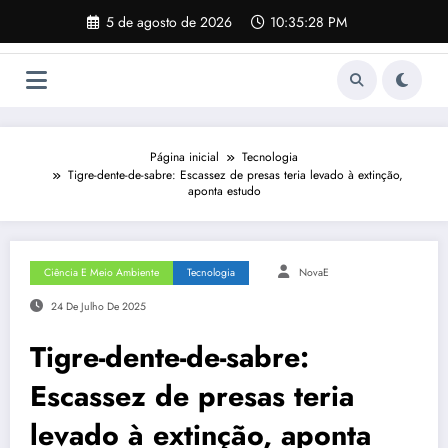
Pular
5 de agosto de 2026
10:35:29 PM
para
o
conteúdo
Página inicial
Tecnologia
Tigre-dente-de-sabre: Escassez de presas teria levado à extinção,
aponta estudo
Ciência E Meio Ambiente
Tecnologia
NovaE
24 De Julho De 2025
Tigre-dente-de-sabre:
Escassez de presas teria
levado à extinção, aponta