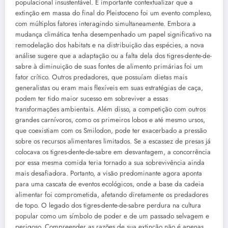
populacional insustentável. É importante contextualizar que a
extinção em massa do final do Pleistoceno foi um evento complexo,
com múltiplos fatores interagindo simultaneamente. Embora a
mudança climática tenha desempenhado um papel significativo na
remodelação dos habitats e na distribuição das espécies, a nova
análise sugere que a adaptação ou a falta dela dos tigres-dente-de-
sabre à diminuição de suas fontes de alimento primárias foi um
fator crítico. Outros predadores, que possuíam dietas mais
generalistas ou eram mais flexíveis em suas estratégias de caça,
podem ter tido maior sucesso em sobreviver a essas
transformações ambientais. Além disso, a competição com outros
grandes carnívoros, como os primeiros lobos e até mesmo ursos,
que coexistiam com os Smilodon, pode ter exacerbado a pressão
sobre os recursos alimentares limitados. Se a escassez de presas já
colocava os tigres-dente-de-sabre em desvantagem, a concorrência
por essa mesma comida teria tornado a sua sobrevivência ainda
mais desafiadora. Portanto, a visão predominante agora aponta
para uma cascata de eventos ecológicos, onde a base da cadeia
alimentar foi comprometida, afetando diretamente os predadores
de topo. O legado dos tigres-dente-de-sabre perdura na cultura
popular como um símbolo de poder e de um passado selvagem e
perigoso. Compreender as razões de sua extinção não é apenas