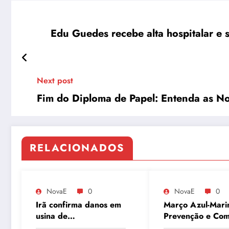
Edu Guedes recebe alta hospitalar e
Next post
Fim do Diploma de Papel: Entenda as No
RELACIONADOS
NovaE
0
NovaE
0
Irã confirma danos em
Março Azul-Mari
usina de
Prevenção e Co
enriquecimento de
ao Câncer Colorr