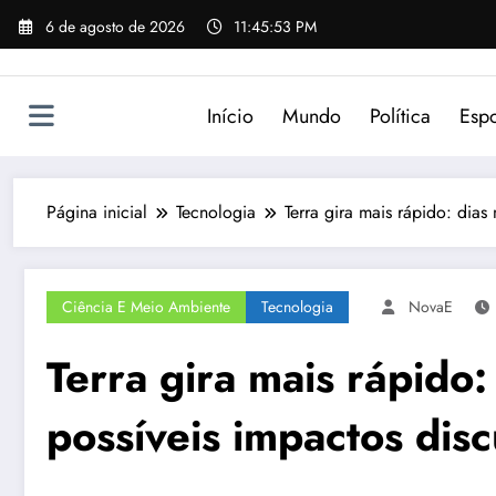
Pular
6 de agosto de 2026
11:45:53 PM
para
o
conteúdo
Início
Mundo
Política
Espo
Página inicial
Tecnologia
Terra gira mais rápido: dias
Ciência E Meio Ambiente
Tecnologia
NovaE
Terra gira mais rápido:
possíveis impactos disc