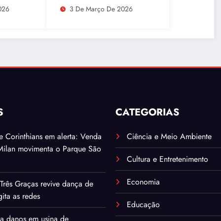
ísicas
026
3 De Março De 2026
S
CATEGORIAS
. e Corinthians em alerta: Venda
Ciência e Meio Ambiente
Milan movimenta o Parque São
Cultura e Entretenimento
Economia
Três Graças revive dança de
ita as redes
Educação
ma danos em usina de