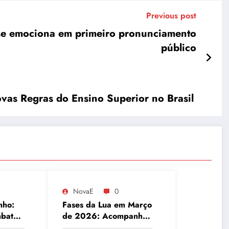
Previous post
 se emociona em primeiro pronunciamento
público
vas Regras do Ensino Superior no Brasil
NovaE
0
nho:
Fases da Lua em Março
mbate
de 2026: Acompanhe
etal
o Ciclo Lunar