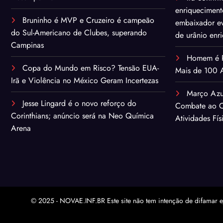
enriqueciment
Bruninho é MVP e Cruzeiro é campeão
embaixador ev
do Sul-Americano de Clubes, superando
de urânio enr
Campinas
Homem é Pr
Copa do Mundo em Risco? Tensão EUA-
Mais de 100 A
Irã e Violência no México Geram Incertezas
Março Azu
Jesse Lingard é o novo reforço do
Combate ao C
Corinthians; anúncio será na Neo Química
Atividades Fís
Arena
© 2025 - NOVAE.INF.BR Este site não tem intenção de difamar e