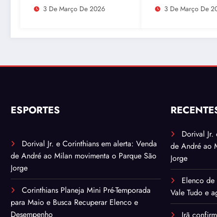
urânio após ataques e
com Atividades F
3 De Março De 2026
3 De Março De 2
embaixador evita
detalhes sobre
quantidade de urânio
enriquecido
ESPORTES
RECENTE
Dorival Jr
Dorival Jr. e Corinthians em alerta: Venda
de André ao 
de André ao Milan movimenta o Parque São
Jorge
Jorge
Elenco de 
Corinthians Planeja Mini Pré-Temporada
Vale Tudo e ag
para Maio e Busca Recuperar Elenco e
Desempenho
Irã confir