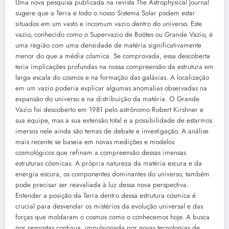
Uma nova pesquisa publicada na revista The Astrophysical Journal
sugere que a Terra e todo o nosso Sistema Solar podem estar
situados em um vasto e incomum vazio dentro do universo. Este
vazio, conhecido como o Supervazio de Boötes ou Grande Vazio, é
uma região com uma densidade de matéria significativamente
menor do que a média cósmica. Se comprovada, essa descoberta
teria implicações profundas na nossa compreensão da estrutura em
larga escala do cosmos e na formação das galáxias. A localização
em um vazio poderia explicar algumas anomalias observadas na
expansão do universo e na distribuição da matéria. O Grande
Vazio foi descoberto em 1981 pelo astrônomo Robert Kirshner e
sua equipe, mas a sua extensão total e a possibilidade de estarmos
imersos nele ainda são temas de debate e investigação. A análise
mais recente se baseia em novas medições e modelos
cosmológicos que refinam a compreensão dessas imensas
estruturas cósmicas. A própria natureza da matéria escura e da
energia escura, os componentes dominantes do universo, também
pode precisar ser reavaliada à luz dessa nova perspectiva.
Entender a posição da Terra dentro dessa estrutura cósmica é
crucial para desvendar os mistérios da evolução universal e das
forças que moldaram o cosmos como o conhecemos hoje. A busca
por respostas continua, impulsionada por novas tecnologias de