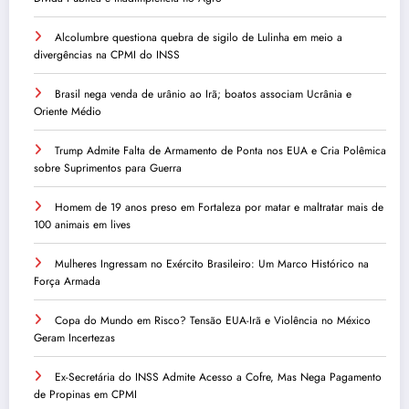
Alcolumbre questiona quebra de sigilo de Lulinha em meio a
divergências na CPMI do INSS
Brasil nega venda de urânio ao Irã; boatos associam Ucrânia e
Oriente Médio
Trump Admite Falta de Armamento de Ponta nos EUA e Cria Polêmica
sobre Suprimentos para Guerra
Homem de 19 anos preso em Fortaleza por matar e maltratar mais de
100 animais em lives
Mulheres Ingressam no Exército Brasileiro: Um Marco Histórico na
Força Armada
Copa do Mundo em Risco? Tensão EUA-Irã e Violência no México
Geram Incertezas
Ex-Secretária do INSS Admite Acesso a Cofre, Mas Nega Pagamento
de Propinas em CPMI