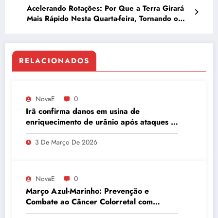
Acelerando Rotações: Por Que a Terra Girará
Mais Rápido Nesta Quarta-feira, Tornando o
Dia de 9 de Julho o Mais Curto da História
RELACIONADOS
NovaE
0
Irã confirma danos em usina de
enriquecimento de urânio após ataques e
embaixador evita detalhes sobre
3 De Março De 2026
quantidade de urânio enriquecido
NovaE
0
Março Azul-Marinho: Prevenção e
Combate ao Câncer Colorretal com
Atividades Físicas