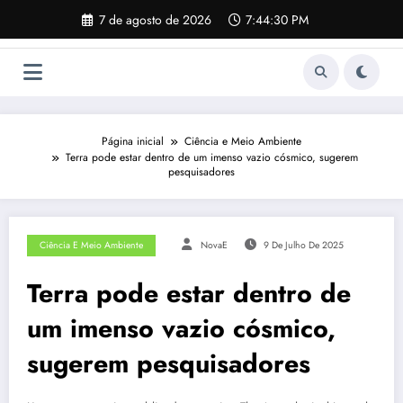
Pular
7 de agosto de 2026
7:44:31 PM
para
o
conteúdo
Página inicial
Ciência e Meio Ambiente
Terra pode estar dentro de um imenso vazio cósmico, sugerem
pesquisadores
Ciência E Meio Ambiente
NovaE
9 De Julho De 2025
Terra pode estar dentro de
um imenso vazio cósmico,
sugerem pesquisadores