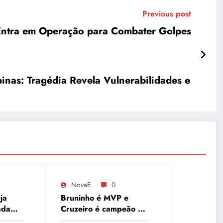
Previous post
Entra em Operação para Combater Golpes
inas: Tragédia Revela Vulnerabilidades e
NovaE
0
ja
Bruninho é MVP e
ada
Cruzeiro é campeão do
ca
Sul-Americano de