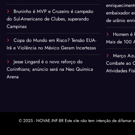
enriqueciment
Bruninho é MVP e Cruzeiro é campeão
embaixador ev
do Sul-Americano de Clubes, superando
de urânio enr
Campinas
Homem é Pr
Copa do Mundo em Risco? Tensão EUA-
Mais de 100 A
Irã e Violência no México Geram Incertezas
Março Azu
Jesse Lingard é o novo reforço do
Combate ao C
Corinthians; anúncio será na Neo Química
Atividades Fís
Arena
© 2025 - NOVAE.INF.BR Este site não tem intenção de difamar e