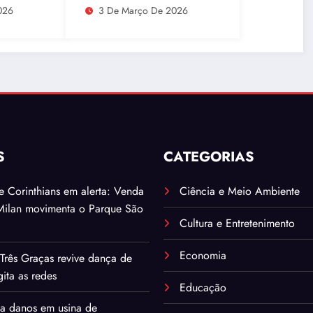
o e
Clubes, superando
026
3 De Março De 2026
Campinas
S
CATEGORIAS
. e Corinthians em alerta: Venda
Ciência e Meio Ambiente
Milan movimenta o Parque São
Cultura e Entretenimento
Economia
Três Graças revive dança de
ita as redes
Educação
ma danos em usina de