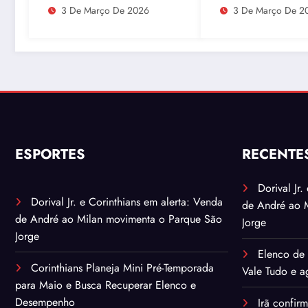
movimenta o Parque
Recuperar Elenc
3 De Março De 2026
3 De Março De 2
São Jorge
Desempenho
ESPORTES
RECENTE
Dorival Jr
Dorival Jr. e Corinthians em alerta: Venda
de André ao 
de André ao Milan movimenta o Parque São
Jorge
Jorge
Elenco de 
Corinthians Planeja Mini Pré-Temporada
Vale Tudo e ag
para Maio e Busca Recuperar Elenco e
Desempenho
Irã confir