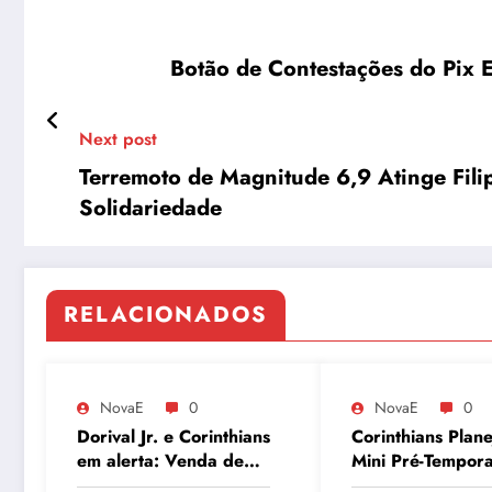
Botão de Contestações do Pix 
Next post
Terremoto de Magnitude 6,9 Atinge Filip
Solidariedade
RELACIONADOS
NovaE
0
NovaE
0
Dorival Jr. e Corinthians
Corinthians Plane
em alerta: Venda de
Mini Pré-Tempor
André ao Milan
para Maio e Bus