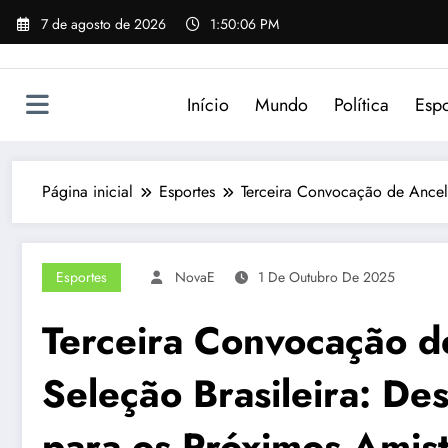
Pular
7 de agosto de 2026
1:50:06 PM
para
o
conteúdo
Início
Mundo
Política
Espo
Página inicial
Esportes
Terceira Convocação de Ancelo
Esportes
NovaE
1 De Outubro De 2025
Terceira Convocação de
Seleção Brasileira: De
para os Próximos Amis