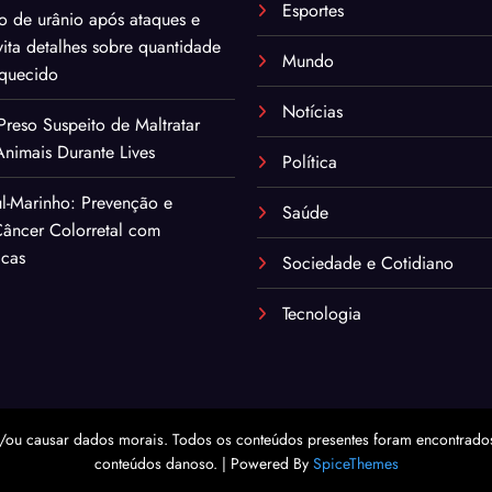
Esportes
o de urânio após ataques e
ita detalhes sobre quantidade
Mundo
iquecido
Notícias
eso Suspeito de Maltratar
nimais Durante Lives
Política
l-Marinho: Prevenção e
Saúde
âncer Colorretal com
icas
Sociedade e Cotidiano
Tecnologia
/ou causar dados morais. Todos os conteúdos presentes foram encontrados 
conteúdos danoso. | Powered By
SpiceThemes