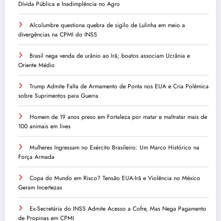
Dívida Pública e Inadimplência no Agro
Alcolumbre questiona quebra de sigilo de Lulinha em meio a
divergências na CPMI do INSS
Brasil nega venda de urânio ao Irã; boatos associam Ucrânia e
Oriente Médio
Trump Admite Falta de Armamento de Ponta nos EUA e Cria Polêmica
sobre Suprimentos para Guerra
Homem de 19 anos preso em Fortaleza por matar e maltratar mais de
100 animais em lives
Mulheres Ingressam no Exército Brasileiro: Um Marco Histórico na
Força Armada
Copa do Mundo em Risco? Tensão EUA-Irã e Violência no México
Geram Incertezas
Ex-Secretária do INSS Admite Acesso a Cofre, Mas Nega Pagamento
de Propinas em CPMI