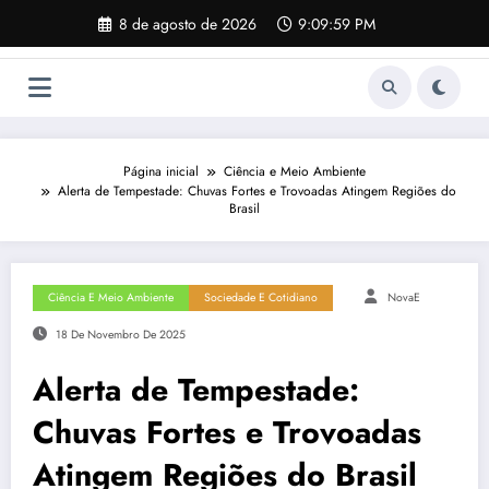
Pular
8 de agosto de 2026
9:10:00 PM
para
o
conteúdo
Página inicial
Ciência e Meio Ambiente
Alerta de Tempestade: Chuvas Fortes e Trovoadas Atingem Regiões do
Brasil
Ciência E Meio Ambiente
Sociedade E Cotidiano
NovaE
18 De Novembro De 2025
Alerta de Tempestade:
Chuvas Fortes e Trovoadas
Atingem Regiões do Brasil