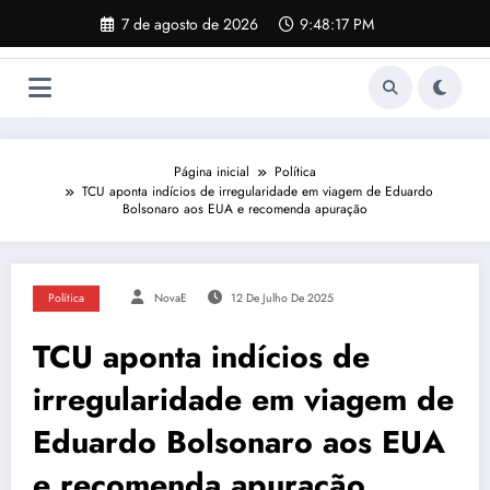
Pular
7 de agosto de 2026
9:48:18 PM
para
o
conteúdo
Página inicial
Política
TCU aponta indícios de irregularidade em viagem de Eduardo
Bolsonaro aos EUA e recomenda apuração
Política
NovaE
12 De Julho De 2025
TCU aponta indícios de
irregularidade em viagem de
Eduardo Bolsonaro aos EUA
e recomenda apuração