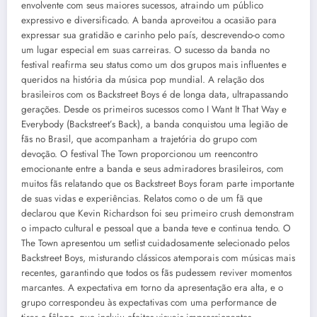
envolvente com seus maiores sucessos, atraindo um público
expressivo e diversificado. A banda aproveitou a ocasião para
expressar sua gratidão e carinho pelo país, descrevendo-o como
um lugar especial em suas carreiras. O sucesso da banda no
festival reafirma seu status como um dos grupos mais influentes e
queridos na história da música pop mundial. A relação dos
brasileiros com os Backstreet Boys é de longa data, ultrapassando
gerações. Desde os primeiros sucessos como I Want It That Way e
Everybody (Backstreet’s Back), a banda conquistou uma legião de
fãs no Brasil, que acompanham a trajetória do grupo com
devoção. O festival The Town proporcionou um reencontro
emocionante entre a banda e seus admiradores brasileiros, com
muitos fãs relatando que os Backstreet Boys foram parte importante
de suas vidas e experiências. Relatos como o de um fã que
declarou que Kevin Richardson foi seu primeiro crush demonstram
o impacto cultural e pessoal que a banda teve e continua tendo. O
The Town apresentou um setlist cuidadosamente selecionado pelos
Backstreet Boys, misturando clássicos atemporais com músicas mais
recentes, garantindo que todos os fãs pudessem reviver momentos
marcantes. A expectativa em torno da apresentação era alta, e o
grupo correspondeu às expectativas com uma performance de