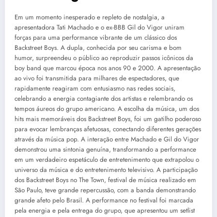
Em um momento inesperado e repleto de nostalgia, a
apresentadora Tati Machado e o ex-BBB Gil do Vigor uniram
forças para uma performance vibrante de um clássico dos
Backstreet Boys. A dupla, conhecida por seu carisma e bom
humor, surpreendeu o público ao reproduzir passos icônicos da
boy band que marcou época nos anos 90 e 2000. A apresentação
ao vivo foi transmitida para milhares de espectadores, que
rapidamente reagiram com entusiasmo nas redes sociais,
celebrando a energia contagiante dos artistas e relembrando os
tempos áureos do grupo americano. A escolha da música, um dos
hits mais memoráveis dos Backstreet Boys, foi um gatilho poderoso
para evocar lembranças afetuosas, conectando diferentes gerações
através da música pop. A interação entre Machado e Gil do Vigor
demonstrou uma sintonia genuína, transformando a performance
em um verdadeiro espetáculo de entretenimento que extrapolou o
universo da música e do entretenimento televisivo. A participação
dos Backstreet Boys no The Town, festival de música realizado em
São Paulo, teve grande repercussão, com a banda demonstrando
grande afeto pelo Brasil. A performance no festival foi marcada
pela energia e pela entrega do grupo, que apresentou um setlist