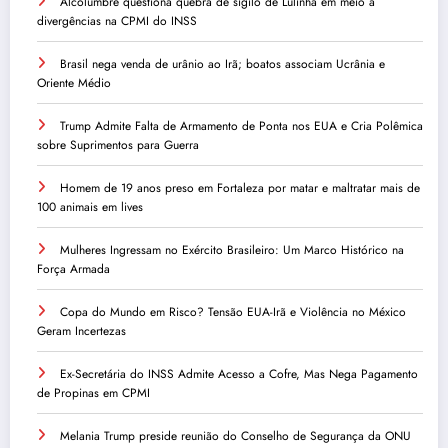
Alcolumbre questiona quebra de sigilo de Lulinha em meio a
divergências na CPMI do INSS
Brasil nega venda de urânio ao Irã; boatos associam Ucrânia e
Oriente Médio
Trump Admite Falta de Armamento de Ponta nos EUA e Cria Polêmica
sobre Suprimentos para Guerra
Homem de 19 anos preso em Fortaleza por matar e maltratar mais de
100 animais em lives
Mulheres Ingressam no Exército Brasileiro: Um Marco Histórico na
Força Armada
Copa do Mundo em Risco? Tensão EUA-Irã e Violência no México
Geram Incertezas
Ex-Secretária do INSS Admite Acesso a Cofre, Mas Nega Pagamento
de Propinas em CPMI
Melania Trump preside reunião do Conselho de Segurança da ONU