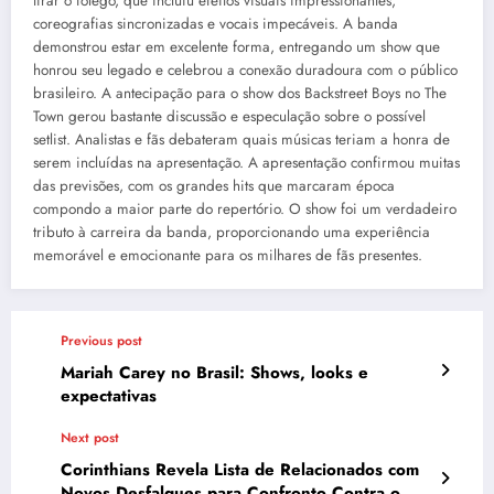
tirar o fôlego, que incluiu efeitos visuais impressionantes,
coreografias sincronizadas e vocais impecáveis. A banda
demonstrou estar em excelente forma, entregando um show que
honrou seu legado e celebrou a conexão duradoura com o público
brasileiro. A antecipação para o show dos Backstreet Boys no The
Town gerou bastante discussão e especulação sobre o possível
setlist. Analistas e fãs debateram quais músicas teriam a honra de
serem incluídas na apresentação. A apresentação confirmou muitas
das previsões, com os grandes hits que marcaram época
compondo a maior parte do repertório. O show foi um verdadeiro
tributo à carreira da banda, proporcionando uma experiência
memorável e emocionante para os milhares de fãs presentes.
Previous post
Mariah Carey no Brasil: Shows, looks e
expectativas
Next post
Corinthians Revela Lista de Relacionados com
Novos Desfalques para Confronto Contra o