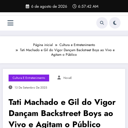
Pular
6 de agosto de 2026
6:57:43 AM
para
o
conteúdo
Página inicial
Cultura e Entretenimento
Tati Machado e Gil do Vigor Dançam Backstreet Boys ao Vivo e
Agitam o Público
Cultura E Entretenimento
NovaE
13 De Setembro De 2025
Tati Machado e Gil do Vigor
Dançam Backstreet Boys ao
Vivo e Agitam o Público