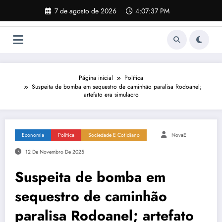
Pular
7 de agosto de 2026
4:07:38 PM
para
o
conteúdo
Página inicial
Política
Suspeita de bomba em sequestro de caminhão paralisa Rodoanel;
artefato era simulacro
Economia
Política
Sociedade E Cotidiano
NovaE
12 De Novembro De 2025
Suspeita de bomba em
sequestro de caminhão
paralisa Rodoanel; artefato