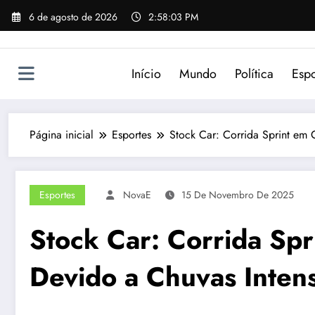
Pular
6 de agosto de 2026
2:58:03 PM
para
o
conteúdo
Início
Mundo
Política
Espo
Página inicial
Esportes
Stock Car: Corrida Sprint em 
Esportes
NovaE
15 De Novembro De 2025
Stock Car: Corrida Sp
Devido a Chuvas Inten