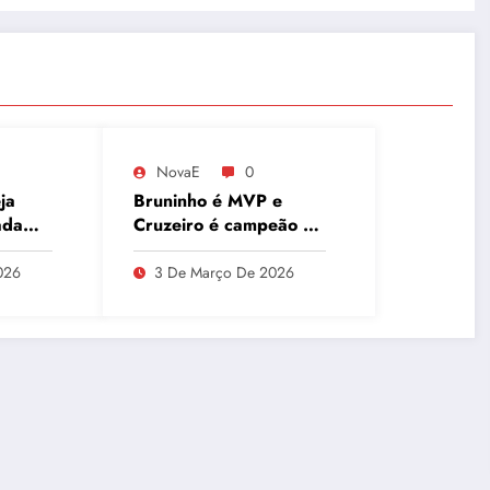
NovaE
0
ja
Bruninho é MVP e
ada
Cruzeiro é campeão do
ca
Sul-Americano de
o e
Clubes, superando
026
3 De Março De 2026
Campinas