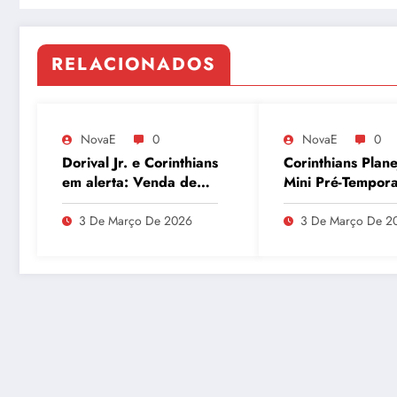
RELACIONADOS
NovaE
0
NovaE
0
Dorival Jr. e Corinthians
Corinthians Plane
em alerta: Venda de
Mini Pré-Tempor
André ao Milan
para Maio e Bus
movimenta o Parque
Recuperar Elenc
3 De Março De 2026
3 De Março De 2
São Jorge
Desempenho