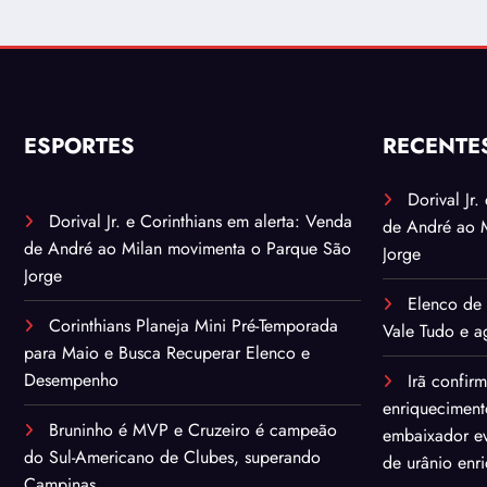
ESPORTES
RECENTE
Dorival Jr
Dorival Jr. e Corinthians em alerta: Venda
de André ao 
de André ao Milan movimenta o Parque São
Jorge
Jorge
Elenco de 
Corinthians Planeja Mini Pré-Temporada
Vale Tudo e ag
para Maio e Busca Recuperar Elenco e
Desempenho
Irã confir
enriqueciment
Bruninho é MVP e Cruzeiro é campeão
embaixador ev
do Sul-Americano de Clubes, superando
de urânio enr
Campinas