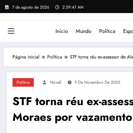
Pular
7 de agosto de 2026
2:59:47 AM
para
o
conteúdo
Início
Mundo
Política
Espo
Página inicial
Política
STF torna réu ex-assessor de 
Política
NovaE
9 De Novembro De 2025
STF torna réu ex-asses
Moraes por vazamento