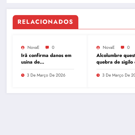
RELACIONADOS
NovaE
0
NovaE
0
Irã confirma danos em
Alcolumbre ques
usina de
quebra de sigilo
enriquecimento de
Lulinha em meio 
urânio após ataques e
divergências na
3 De Março De 2026
3 De Março De 2
embaixador evita
do INSS
detalhes sobre
quantidade de urânio
enriquecido