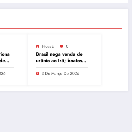
NovaE
0
tiona
Brasil nega venda de
 de
urânio ao Irã; boatos
a
associam Ucrânia e
 CPMI
Oriente Médio
026
3 De Março De 2026