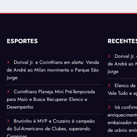
ESPORTES
RECENTE
Dorival Jr
Dorival Jr. e Corinthians em alerta: Venda
de André ao 
de André ao Milan movimenta o Parque São
Jorge
Jorge
Elenco de 
Corinthians Planeja Mini Pré-Temporada
Vale Tudo e ag
para Maio e Busca Recuperar Elenco e
Desempenho
Irã confir
enriqueciment
Bruninho é MVP e Cruzeiro é campeão
embaixador ev
do Sul-Americano de Clubes, superando
de urânio enr
Campinas