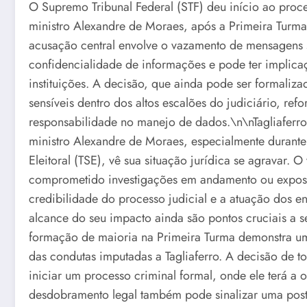
O Supremo Tribunal Federal (STF) deu início ao proce
ministro Alexandre de Moraes, após a Primeira Turma 
acusação central envolve o vazamento de mensagens si
confidencialidade de informações e pode ter implicaç
instituições. A decisão, que ainda pode ser formaliz
sensíveis dentro dos altos escalões do judiciário, re
responsabilidade no manejo de dados.\n\nTagliafer
ministro Alexandre de Moraes, especialmente durante
Eleitoral (TSE), vê sua situação jurídica se agravar
comprometido investigações em andamento ou exposto
credibilidade do processo judicial e a atuação dos e
alcance do seu impacto ainda são pontos cruciais a 
formação de maioria na Primeira Turma demonstra um 
das condutas imputadas a Tagliaferro. A decisão de tor
iniciar um processo criminal formal, onde ele terá a 
desdobramento legal também pode sinalizar uma post