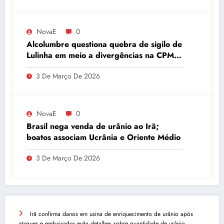
NovaE
0
Alcolumbre questiona quebra de sigilo de
Lulinha em meio a divergências na CPMI
do INSS
3 De Março De 2026
NovaE
0
Brasil nega venda de urânio ao Irã;
boatos associam Ucrânia e Oriente Médio
3 De Março De 2026
Irã confirma danos em usina de enriquecimento de urânio após
ataques e embaixador evita detalhes sobre quantidade de urânio