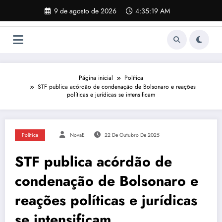
Pular
9 de agosto de 2026
4:35:20 AM
para
o
conteúdo
Página inicial
Política
STF publica acórdão de condenação de Bolsonaro e reações
políticas e jurídicas se intensificam
Política
NovaE
22 De Outubro De 2025
STF publica acórdão de
condenação de Bolsonaro e
reações políticas e jurídicas
se intensificam