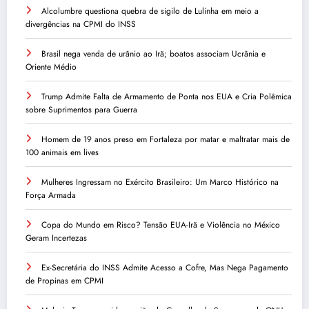
Alcolumbre questiona quebra de sigilo de Lulinha em meio a
divergências na CPMI do INSS
Brasil nega venda de urânio ao Irã; boatos associam Ucrânia e
Oriente Médio
Trump Admite Falta de Armamento de Ponta nos EUA e Cria Polêmica
sobre Suprimentos para Guerra
Homem de 19 anos preso em Fortaleza por matar e maltratar mais de
100 animais em lives
Mulheres Ingressam no Exército Brasileiro: Um Marco Histórico na
Força Armada
Copa do Mundo em Risco? Tensão EUA-Irã e Violência no México
Geram Incertezas
Ex-Secretária do INSS Admite Acesso a Cofre, Mas Nega Pagamento
de Propinas em CPMI