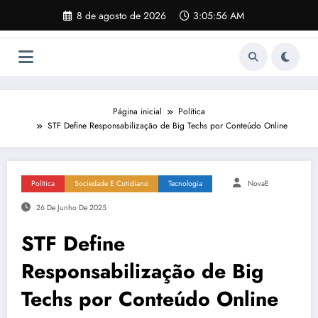
Pular
8 de agosto de 2026
3:05:56 AM
para
o
conteúdo
Página inicial
Política
STF Define Responsabilização de Big Techs por Conteúdo Online
Política
Sociedade E Cotidiano
Tecnologia
NovaE
26 De Junho De 2025
STF Define
Responsabilização de Big
Techs por Conteúdo Online