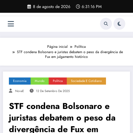
Pular
8 de agosto de 2026
6:31:17 PM
para
o
conteúdo
Página inicial
Política
STF condena Bolsonaro e juristas debatem o peso da divergência de
Fux em julgamento histórico
Economia
Mundo
Política
Sociedade E Cotidiano
NovaE
12 De Setembro De 2025
STF condena Bolsonaro e
juristas debatem o peso da
divergência de Fux em