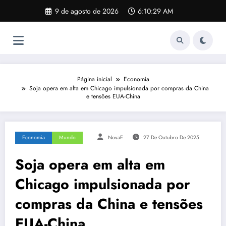
Pular
9 de agosto de 2026
6:10:30 AM
para
o
conteúdo
Página inicial
Economia
Soja opera em alta em Chicago impulsionada por compras da China
e tensões EUA-China
Economia
Mundo
NovaE
27 De Outubro De 2025
Soja opera em alta em
Chicago impulsionada por
compras da China e tensões
EUA-China