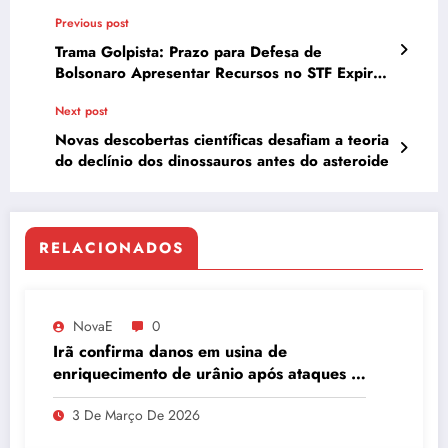
Previous post
Trama Golpista: Prazo para Defesa de
Bolsonaro Apresentar Recursos no STF Expira
Hoje; Entenda os Próximos Passos
Next post
Novas descobertas científicas desafiam a teoria
do declínio dos dinossauros antes do asteroide
RELACIONADOS
NovaE
0
Irã confirma danos em usina de
enriquecimento de urânio após ataques e
embaixador evita detalhes sobre
3 De Março De 2026
quantidade de urânio enriquecido