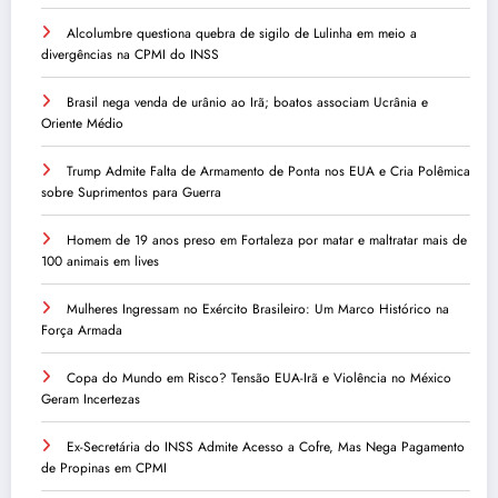
Alcolumbre questiona quebra de sigilo de Lulinha em meio a
divergências na CPMI do INSS
Brasil nega venda de urânio ao Irã; boatos associam Ucrânia e
Oriente Médio
Trump Admite Falta de Armamento de Ponta nos EUA e Cria Polêmica
sobre Suprimentos para Guerra
Homem de 19 anos preso em Fortaleza por matar e maltratar mais de
100 animais em lives
Mulheres Ingressam no Exército Brasileiro: Um Marco Histórico na
Força Armada
Copa do Mundo em Risco? Tensão EUA-Irã e Violência no México
Geram Incertezas
Ex-Secretária do INSS Admite Acesso a Cofre, Mas Nega Pagamento
de Propinas em CPMI