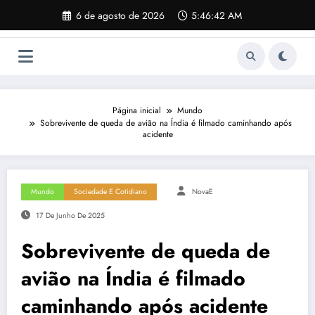
Pular
6 de agosto de 2026
5:46:42 AM
para
o
conteúdo
Página inicial
Mundo
Sobrevivente de queda de avião na Índia é filmado caminhando após
acidente
Mundo
Sociedade E Cotidiano
NovaE
17 De Junho De 2025
Sobrevivente de queda de
avião na Índia é filmado
caminhando após acidente