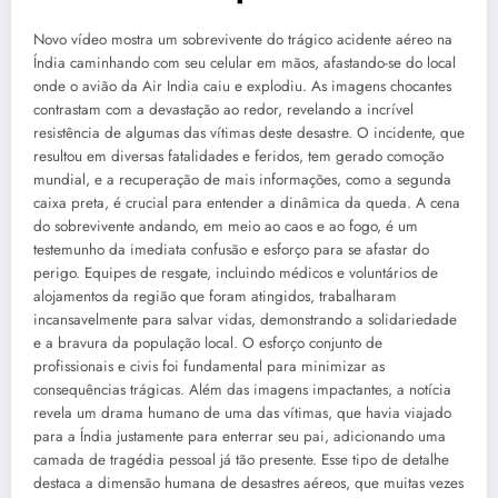
Novo vídeo mostra um sobrevivente do trágico acidente aéreo na
Índia caminhando com seu celular em mãos, afastando-se do local
onde o avião da Air India caiu e explodiu. As imagens chocantes
contrastam com a devastação ao redor, revelando a incrível
resistência de algumas das vítimas deste desastre. O incidente, que
resultou em diversas fatalidades e feridos, tem gerado comoção
mundial, e a recuperação de mais informações, como a segunda
caixa preta, é crucial para entender a dinâmica da queda. A cena
do sobrevivente andando, em meio ao caos e ao fogo, é um
testemunho da imediata confusão e esforço para se afastar do
perigo. Equipes de resgate, incluindo médicos e voluntários de
alojamentos da região que foram atingidos, trabalharam
incansavelmente para salvar vidas, demonstrando a solidariedade
e a bravura da população local. O esforço conjunto de
profissionais e civis foi fundamental para minimizar as
consequências trágicas. Além das imagens impactantes, a notícia
revela um drama humano de uma das vítimas, que havia viajado
para a Índia justamente para enterrar seu pai, adicionando uma
camada de tragédia pessoal já tão presente. Esse tipo de detalhe
destaca a dimensão humana de desastres aéreos, que muitas vezes