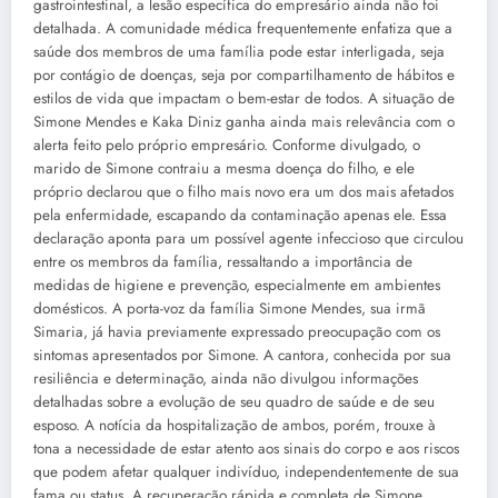
gastrointestinal, a lesão específica do empresário ainda não foi
detalhada. A comunidade médica frequentemente enfatiza que a
saúde dos membros de uma família pode estar interligada, seja
por contágio de doenças, seja por compartilhamento de hábitos e
estilos de vida que impactam o bem-estar de todos. A situação de
Simone Mendes e Kaka Diniz ganha ainda mais relevância com o
alerta feito pelo próprio empresário. Conforme divulgado, o
marido de Simone contraiu a mesma doença do filho, e ele
próprio declarou que o filho mais novo era um dos mais afetados
pela enfermidade, escapando da contaminação apenas ele. Essa
declaração aponta para um possível agente infeccioso que circulou
entre os membros da família, ressaltando a importância de
medidas de higiene e prevenção, especialmente em ambientes
domésticos. A porta-voz da família Simone Mendes, sua irmã
Simaria, já havia previamente expressado preocupação com os
sintomas apresentados por Simone. A cantora, conhecida por sua
resiliência e determinação, ainda não divulgou informações
detalhadas sobre a evolução de seu quadro de saúde e de seu
esposo. A notícia da hospitalização de ambos, porém, trouxe à
tona a necessidade de estar atento aos sinais do corpo e aos riscos
que podem afetar qualquer indivíduo, independentemente de sua
fama ou status. A recuperação rápida e completa de Simone