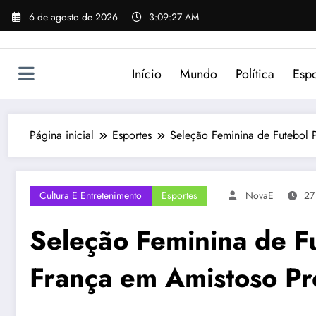
Pular
6 de agosto de 2026
3:09:27 AM
para
o
conteúdo
Início
Mundo
Política
Espo
Página inicial
Esportes
Seleção Feminina de Futebol 
Cultura E Entretenimento
Esportes
NovaE
27
Seleção Feminina de F
França em Amistoso P