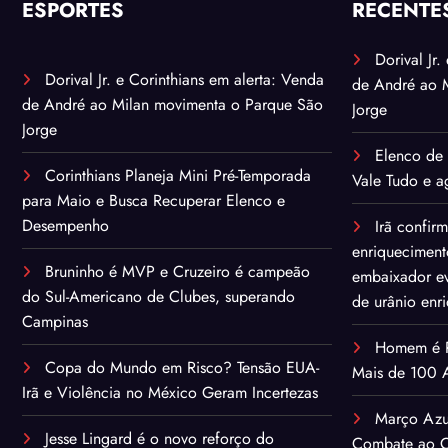
ESPORTES
RECENTE
Dorival Jr
Dorival Jr. e Corinthians em alerta: Venda
de André ao 
de André ao Milan movimenta o Parque São
Jorge
Jorge
Elenco de 
Corinthians Planeja Mini Pré-Temporada
Vale Tudo e ag
para Maio e Busca Recuperar Elenco e
Desempenho
Irã confir
enriqueciment
Bruninho é MVP e Cruzeiro é campeão
embaixador ev
do Sul-Americano de Clubes, superando
de urânio enr
Campinas
Homem é Pr
Copa do Mundo em Risco? Tensão EUA-
Mais de 100 A
Irã e Violência no México Geram Incertezas
Março Azu
Jesse Lingard é o novo reforço do
Combate ao C