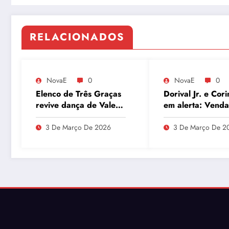
RELACIONADOS
NovaE
0
NovaE
0
Elenco de Três Graças
Dorival Jr. e Cori
revive dança de Vale
em alerta: Venda
Tudo e agita as redes
André ao Milan
movimenta o Par
3 De Março De 2026
3 De Março De 2
São Jorge