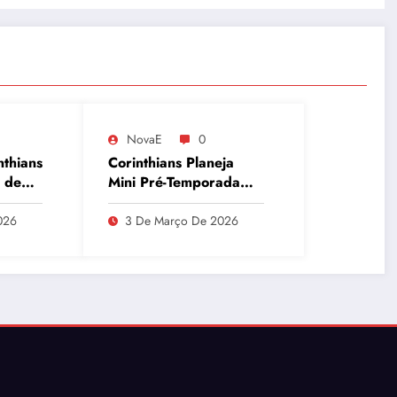
NovaE
0
nthians
Corinthians Planeja
 de
Mini Pré-Temporada
para Maio e Busca
que
Recuperar Elenco e
026
3 De Março De 2026
Desempenho