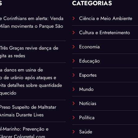
S
CATEGORIAS
. e Corinthians em alerta: Venda
Ciência e Meio Ambiente
Milan movimenta o Parque São
Cultura e Entretenimento
Economia
Três Graças revive dança de
ita as redes
Educação
ma danos em usina de
Esportes
o de urânio após ataques e
ita detalhes sobre quantidade
Mundo
iquecido
Notícias
eso Suspeito de Maltratar
nimais Durante Lives
Política
l-Marinho: Prevenção e
Saúde
âncer Colorretal com