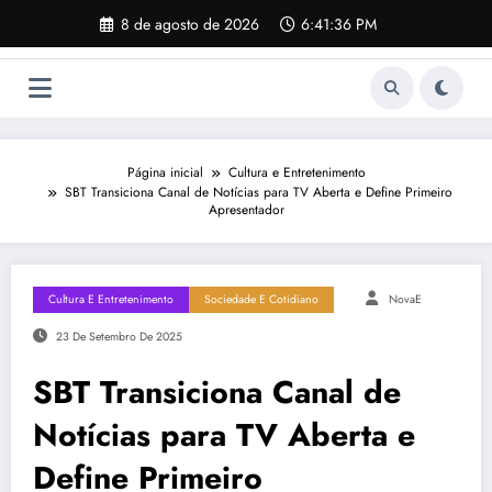
Pular
8 de agosto de 2026
6:41:37 PM
para
o
conteúdo
Página inicial
Cultura e Entretenimento
SBT Transiciona Canal de Notícias para TV Aberta e Define Primeiro
Apresentador
Cultura E Entretenimento
Sociedade E Cotidiano
NovaE
23 De Setembro De 2025
SBT Transiciona Canal de
Notícias para TV Aberta e
Define Primeiro