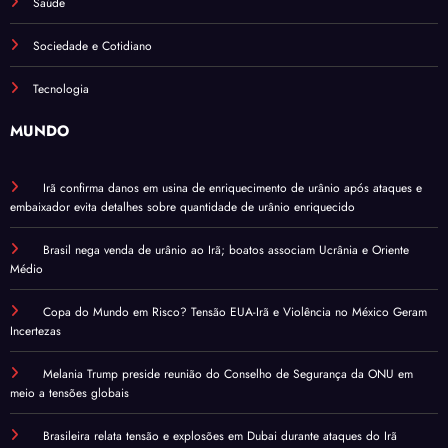
Saúde
Sociedade e Cotidiano
Tecnologia
MUNDO
Irã confirma danos em usina de enriquecimento de urânio após ataques e
embaixador evita detalhes sobre quantidade de urânio enriquecido
Brasil nega venda de urânio ao Irã; boatos associam Ucrânia e Oriente
Médio
Copa do Mundo em Risco? Tensão EUA-Irã e Violência no México Geram
Incertezas
Melania Trump preside reunião do Conselho de Segurança da ONU em
meio a tensões globais
Brasileira relata tensão e explosões em Dubai durante ataques do Irã