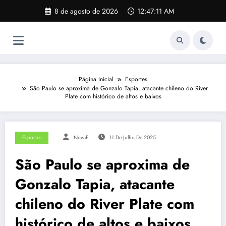
Pular
8 de agosto de 2026
12:47:12 AM
para
o
conteúdo
Página inicial
Esportes
São Paulo se aproxima de Gonzalo Tapia, atacante chileno do River
Plate com histórico de altos e baixos
Esportes
NovaE
11 De Julho De 2025
São Paulo se aproxima de
Gonzalo Tapia, atacante
chileno do River Plate com
histórico de altos e baixos