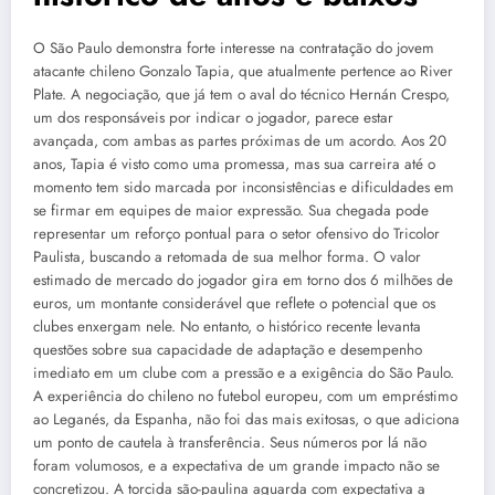
O São Paulo demonstra forte interesse na contratação do jovem
atacante chileno Gonzalo Tapia, que atualmente pertence ao River
Plate. A negociação, que já tem o aval do técnico Hernán Crespo,
um dos responsáveis por indicar o jogador, parece estar
avançada, com ambas as partes próximas de um acordo. Aos 20
anos, Tapia é visto como uma promessa, mas sua carreira até o
momento tem sido marcada por inconsistências e dificuldades em
se firmar em equipes de maior expressão. Sua chegada pode
representar um reforço pontual para o setor ofensivo do Tricolor
Paulista, buscando a retomada de sua melhor forma. O valor
estimado de mercado do jogador gira em torno dos 6 milhões de
euros, um montante considerável que reflete o potencial que os
clubes enxergam nele. No entanto, o histórico recente levanta
questões sobre sua capacidade de adaptação e desempenho
imediato em um clube com a pressão e a exigência do São Paulo.
A experiência do chileno no futebol europeu, com um empréstimo
ao Leganés, da Espanha, não foi das mais exitosas, o que adiciona
um ponto de cautela à transferência. Seus números por lá não
foram volumosos, e a expectativa de um grande impacto não se
concretizou. A torcida são-paulina aguarda com expectativa a