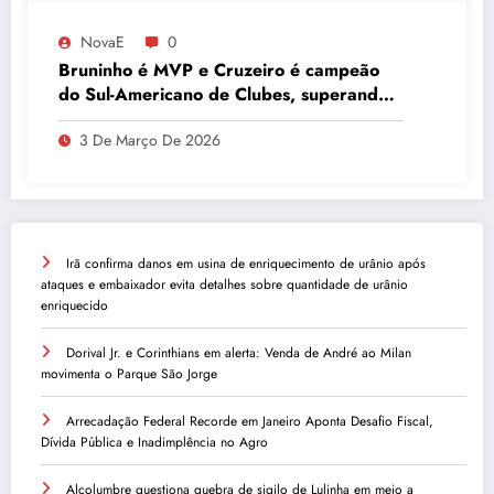
NovaE
0
Bruninho é MVP e Cruzeiro é campeão
do Sul-Americano de Clubes, superando
Campinas
3 De Março De 2026
Irã confirma danos em usina de enriquecimento de urânio após
ataques e embaixador evita detalhes sobre quantidade de urânio
enriquecido
Dorival Jr. e Corinthians em alerta: Venda de André ao Milan
movimenta o Parque São Jorge
Arrecadação Federal Recorde em Janeiro Aponta Desafio Fiscal,
Dívida Pública e Inadimplência no Agro
Alcolumbre questiona quebra de sigilo de Lulinha em meio a