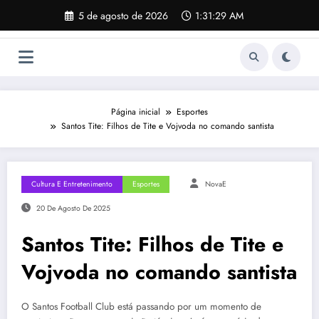
Pular
5 de agosto de 2026
1:31:30 AM
para
o
conteúdo
Página inicial
Esportes
Santos Tite: Filhos de Tite e Vojvoda no comando santista
Cultura E Entretenimento
Esportes
NovaE
20 De Agosto De 2025
Santos Tite: Filhos de Tite e
Vojvoda no comando santista
O Santos Football Club está passando por um momento de