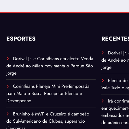
ESPORTES
RECENTE
Dorival Jr
Dorival Jr. e Corinthians em alerta: Venda
de André ao 
de André ao Milan movimenta o Parque São
Jorge
Jorge
Elenco de 
Corinthians Planeja Mini Pré-Temporada
Vale Tudo e ag
para Maio e Busca Recuperar Elenco e
Desempenho
Irã confir
enriqueciment
Bruninho é MVP e Cruzeiro é campeão
embaixador ev
do Sul-Americano de Clubes, superando
de urânio enr
Campinas