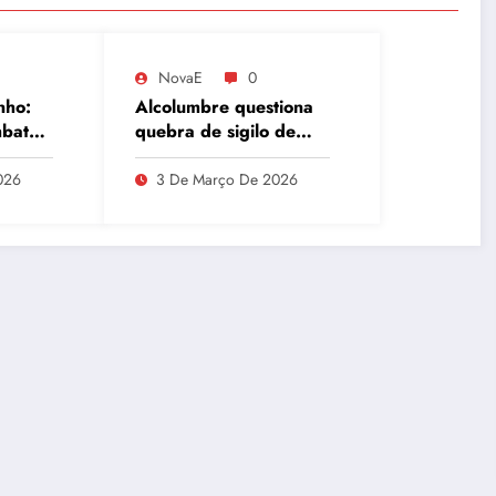
NovaE
0
nho:
Alcolumbre questiona
mbate
quebra de sigilo de
etal
Lulinha em meio a
ísicas
divergências na CPMI
026
3 De Março De 2026
do INSS