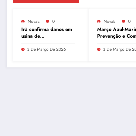
NovaE
0
NovaE
0
Irã confirma danos em
Março Azul-Mari
usina de
Prevenção e Co
enriquecimento de
ao Câncer Colorr
urânio após ataques e
com Atividades F
3 De Março De 2026
3 De Março De 2
embaixador evita
detalhes sobre
quantidade de urânio
enriquecido