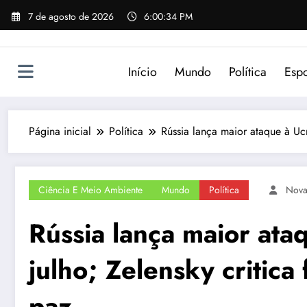
Pular
7 de agosto de 2026
6:00:34 PM
para
o
conteúdo
Início
Mundo
Política
Espo
Página inicial
Política
Rússia lança maior ataque à Ucr
Ciência E Meio Ambiente
Mundo
Política
Nov
Rússia lança maior ata
julho; Zelensky critica
paz