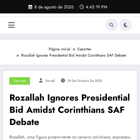
Pular
8 de agosto de 2026
4:43:19 PM
para
o
conteúdo
Página inicial
Esportes
Rozallah Ignores Presidential Bid Amidst Corinthians SAF Debate
Esportes
NovaE
29 De Outubro De 2025
Rozallah Ignores Presidential
Bid Amidst Corinthians SAF
Debate
Rozallah, uma figura proeminente no cenário corintiano, expressou