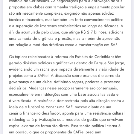
controle do Corinthians. As negociações para a aprovação de tais
propostas em clubes com tamanha tradição e engajamento popular
são intrinsecamente complexas, exigindo não apenas solidez
técnica e financeira, mas também um forte convencimento político
e a superação de interesses estabelecidos ao longo de décadas. A
dívida acumulada pelo clube, que atinge R$ 2,7 bilhões, adiciona
uma camada de urgência e pressão, mas também de apreensão
em relação a medidas drásticas como a transformação em SAF.
Os tópicos relacionados à reforma do Estatuto do Corinthians têm
gerado divisões políticas significativas dentro do Parque São Jorge,
evidenciando um racha que impacta diretamente a viabilidade de
projetos como a SAFiel. A discussão sobre estatutos é o cerne da
governança de um clube, definindo regras, poderes e processos
decisórios. Mudanças nesse escopo raramente são consensuais,
especialmente em instituições com uma base associativa vasta e
diversificada. A resistência demonstrada pela alta direção contra a
ideia de o futebol se tornar uma SAF, mesmo diante de um
cenário financeiro desafiador, aponta para uma resistência cultural
e ideológica à privatização ou a modelos de gestão que envolvam
capital externo de forma tão direta. Essa tensão política interna é
um obstáculo que os proponentes da SAFiel precisam