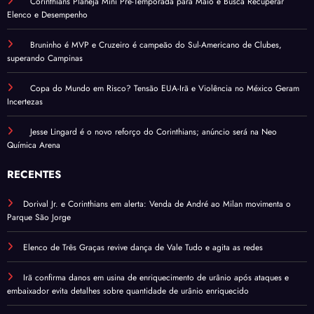
Corinthians Planeja Mini Pré-Temporada para Maio e Busca Recuperar
Elenco e Desempenho
Bruninho é MVP e Cruzeiro é campeão do Sul-Americano de Clubes,
superando Campinas
Copa do Mundo em Risco? Tensão EUA-Irã e Violência no México Geram
Incertezas
Jesse Lingard é o novo reforço do Corinthians; anúncio será na Neo
Química Arena
RECENTES
Dorival Jr. e Corinthians em alerta: Venda de André ao Milan movimenta o
Parque São Jorge
Elenco de Três Graças revive dança de Vale Tudo e agita as redes
Irã confirma danos em usina de enriquecimento de urânio após ataques e
embaixador evita detalhes sobre quantidade de urânio enriquecido