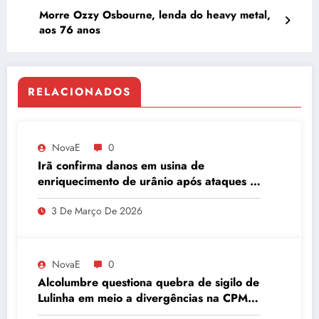
Morre Ozzy Osbourne, lenda do heavy metal,
aos 76 anos
RELACIONADOS
NovaE
0
Irã confirma danos em usina de
enriquecimento de urânio após ataques e
embaixador evita detalhes sobre
3 De Março De 2026
quantidade de urânio enriquecido
NovaE
0
Alcolumbre questiona quebra de sigilo de
Lulinha em meio a divergências na CPMI
do INSS