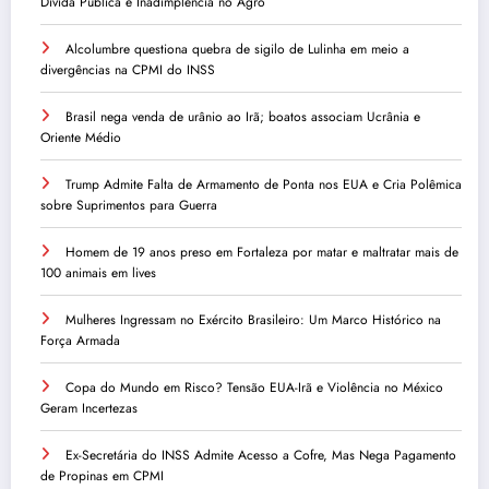
Dívida Pública e Inadimplência no Agro
Alcolumbre questiona quebra de sigilo de Lulinha em meio a
divergências na CPMI do INSS
Brasil nega venda de urânio ao Irã; boatos associam Ucrânia e
Oriente Médio
Trump Admite Falta de Armamento de Ponta nos EUA e Cria Polêmica
sobre Suprimentos para Guerra
Homem de 19 anos preso em Fortaleza por matar e maltratar mais de
100 animais em lives
Mulheres Ingressam no Exército Brasileiro: Um Marco Histórico na
Força Armada
Copa do Mundo em Risco? Tensão EUA-Irã e Violência no México
Geram Incertezas
Ex-Secretária do INSS Admite Acesso a Cofre, Mas Nega Pagamento
de Propinas em CPMI