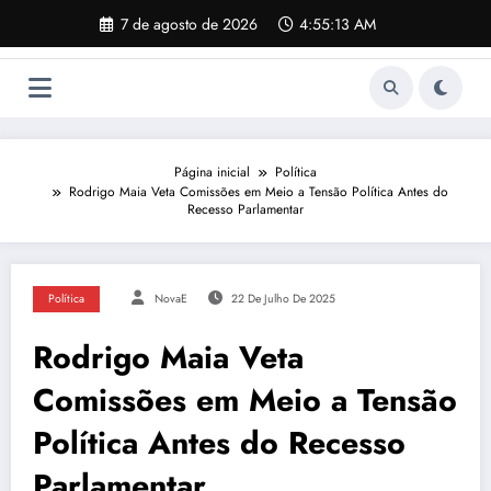
Pular
7 de agosto de 2026
4:55:14 AM
para
o
conteúdo
Página inicial
Política
Rodrigo Maia Veta Comissões em Meio a Tensão Política Antes do
Recesso Parlamentar
Política
NovaE
22 De Julho De 2025
Rodrigo Maia Veta
Comissões em Meio a Tensão
Política Antes do Recesso
Parlamentar